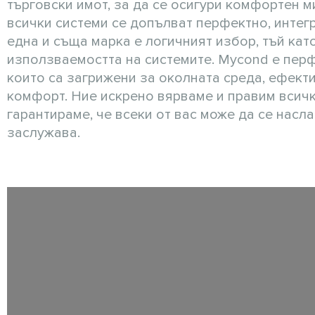
търговски имот, за да се осигури комфортен м
всички системи се допълват перфектно, интег
една и съща марка е логичният избор, тъй кат
използваемостта на системите. Mycond е перф
които са загрижени за околната среда, ефект
комфорт. Ние искрено вярваме и правим всичк
гарантираме, че всеки от вас може да се насл
заслужава.