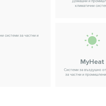
Домашни и промиш
климатични систе
и системи за частни и
MyHeat
Системи за въздушно о
за частни и промишлен