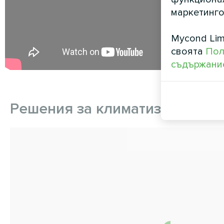
маркетинго
Mycond Lim
своята
Пол
съдържание
Решения за климатизация "до