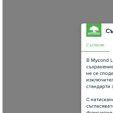
Съ
Съгласие
В Mycond L
съхранение
не се спод
изключител
стандарти 
С натискан
съгласяват
функционал