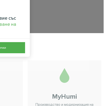
вие със
ване на
ички
MyHumi
Производство и модернизация на