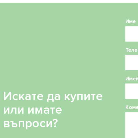
Име
Теле
Име
Искате да купите
или имате
Ком
въпроси?