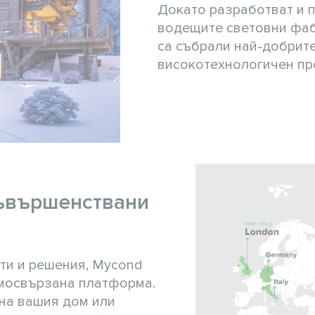
Докато разработват и 
водещите световни фабр
са събрали най-добрите
високотехнологичен пр
съвършенствани
ти и решения, Mycond
мосвързана платформа.
на вашия дом или