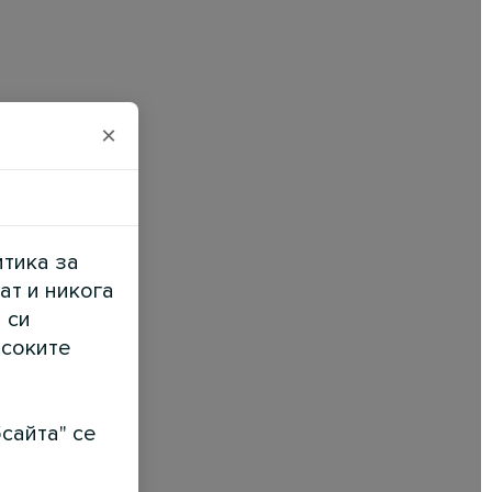
×
итика за
ат и никога
 си
исоките
сайта" се