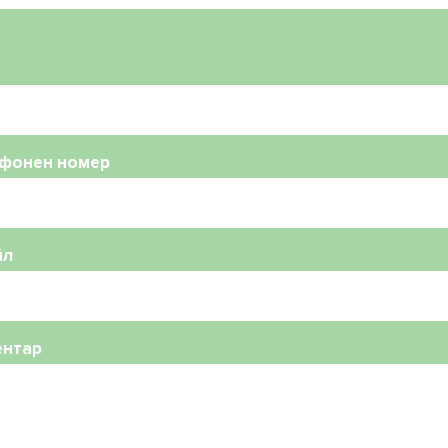
фонен номер
йл
ентар