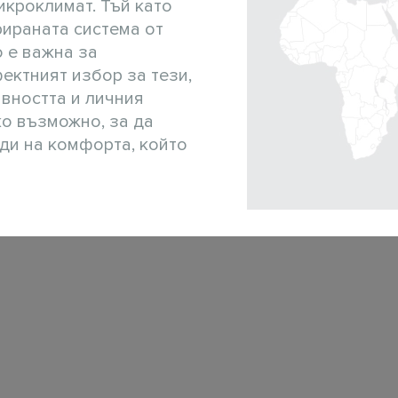
икроклимат. Тъй като
рираната система от
о е важна за
ектният избор за тези,
ивността и личния
о възможно, за да
ади на комфорта, който