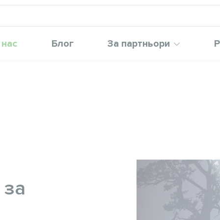
 нас
Блог
За партньори
Р
 за