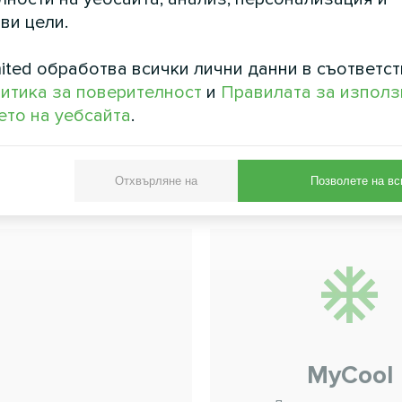
ви цели.
ited обработва всички лични данни в съответст
итика за поверителност
и
Правилата за използ
то на уебсайта
.
Отхвърляне на
Позволете на вс
 ключ" от Mysond
MyCool