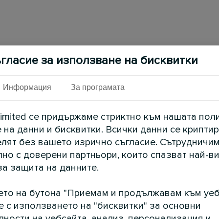
гласие за използване на бисквитки
Информация
За програмата
imited се придържаме стриктно към нашата пол
 на данни и бисквитки. Всички данни се криптир
елят без вашето изрично съгласие. Сътрудничим
но с доверени партньори, които спазват най-в
за защита на данните.
ето на бутона "Приемам и продължавам към уеб
е с използването на "бисквитки" за основни
ности на уебсайта, анализ, персонализация и