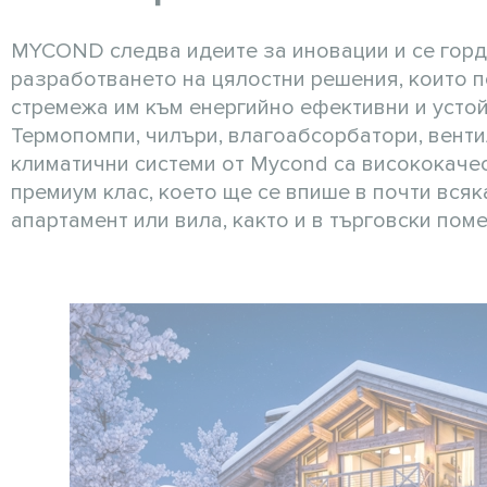
MYCOND следва идеите за иновации и се горд
разработването на цялостни решения, които п
стремежа им към енергийно ефективни и устой
Термопомпи, чилъри, влагоабсорбатори, вент
климатични системи от Mycond са висококаче
премиум клас, което ще се впише в почти всяк
апартамент или вила, както и в търговски пом