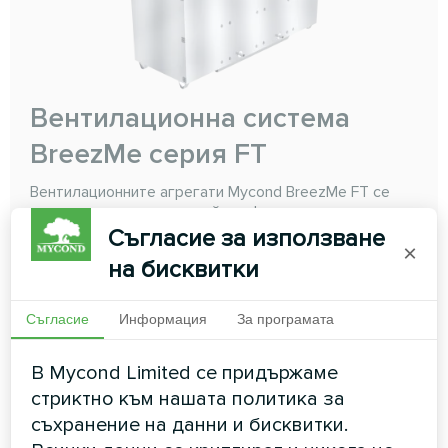
Вентилационна система
BreezMe серия FT
Вентилационните агрегати Mycond BreezMe FT се
характеризират с енергийна ефективност и са
оборудвани с шестоъгълен рекуператор с
Съгласие за използване
×
противоток, двигатели тип EC, Mini-Pleat или джобни
на бисквитки
филтри, и имат вградена автоматизация във формат
Plug&amp;Play.
Съгласие
Информация
За програмата
Дебит на въздушния поток:
1250 ... 4000 м3/
ч
В Mycond Limited се придържаме
стриктно към нашата политика за
ПРОЧЕТЕТЕ ПОВЕЧЕ
съхранение на данни и бисквитки.