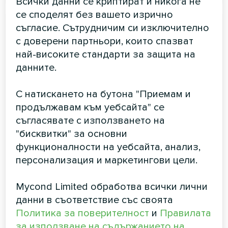
Всички данни се криптират и никога не
се споделят без вашето изрично
съгласие. Сътрудничим си изключително
с доверени партньори, които спазват
най-високите стандарти за защита на
данните.
С натискането на бутона "Приемам и
Вентилационна система
продължавам към уебсайта" се
BreezMe серия HP
съгласявате с използването на
"бисквитки" за основни
Mycond BreezMe HP с вградена термопомпа е
функционалности на уебсайта, анализ,
фабрично подготвено устройство с обратима
термопомпена система. Правилната конфигурация на
персонализация и маркетингови цели.
ротационния топлообменник, комбиниран с
термопомпата, създава оптимизирана система за
Mycond Limited обработва всички лични
рекуперация на топлина, осигуряваща оптимална
ефективност както при отопление, така и при
данни в съответствие със своята
охлаждане. Оборудването включва също EC мотори,
Политика за поверителност
и
Правилата
Mini-Pleat или джобни филтри и интегрирана
за използване на съдържанието на