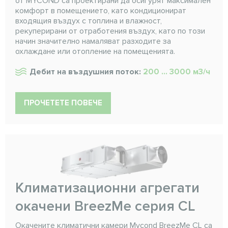
от MYCOND са проектирани да осигурят максимален
комфорт в помещението, като кондиционират
входящия въздух с топлина и влажност,
рекуперирани от отработения въздух, като по този
начин значително намаляват разходите за
охлаждане или отопление на помещенията.
Дебит на въздушния поток:
200 ... 3000 м3/ч
ПРОЧЕТЕТЕ ПОВЕЧЕ
Климатизационни агрегати
окачени BreezMe серия CL
Окачените климатични камери Mycond BreezMe CL са