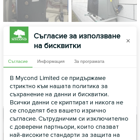
Частен дом с
Самостоятелна
Съгласие за използване
термопомпа
вила с термопомпи
×
на бисквитки
Mycond MBasic
Mycond Split серия
BeeHeat
MBasic MHM-U09HL е
Съгласие
Информация
За програмата
сдвоен с буферен
Термопомпите MyCond Split
резервоар MBT100
от серията BeeHeat
В Mycond Limited се придържаме
осигуряват ефективно
стриктно към нашата политика за
отопление и охлаждане
през цялата година
съхранение на данни и бисквитки.
Всички данни се криптират и никога не
се споделят без вашето изрично
съгласие. Сътрудничим си изключително
с доверени партньори, които спазват
най-високите стандарти за защита на