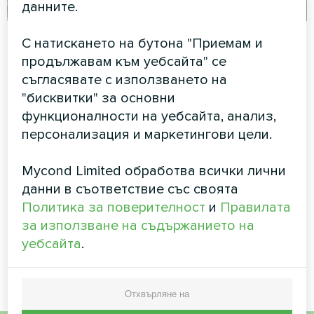
данните.
Търговска
Планетариум
С натискането на бутона "Приемам и
климатична
продължавам към уебсайта" се
Сплит термопомпа серия
система за
съгласявате с използването на
Arctic Home Smart
търговия,
"бисквитки" за основни
захранвана от
функционалности на уебсайта, анализ,
персонализация и маркетингови цели.
Mycond Модулна
Топлинна Помпа
Mycond Limited обработва всички лични
Надеждно и мащабируемо
данни в съответствие със своята
климатично решение за
Политика за поверителност
и
Правилата
търговски център с голям
за използване на съдържанието на
трафик, използващо
модулна термопомпа
уебсайта
.
Mycond.
Отхвърляне на