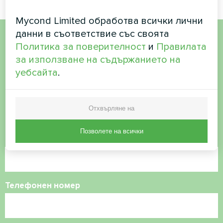
Mycond Limited обработва всички лични
данни в съответствие със своята
Политика за поверителност
и
Правилата
Искате да купите или
за използване на съдържанието на
имате въпроси?
уебсайта
.
Свържете се с нас и ние ще ви
Отхвърляне на
помогнем
Позволете на всички
Име
Телефонен номер