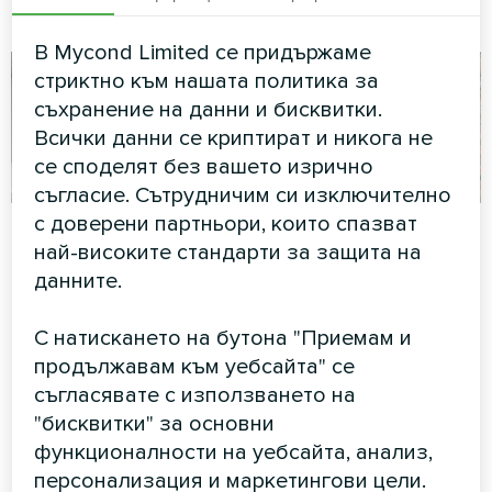
конвектор Silent серия
Artic Home Basic
В Mycond Limited се придържаме
стриктно към нашата политика за
съхранение на данни и бисквитки.
Всички данни се криптират и никога не
се споделят без вашето изрично
съгласие. Сътрудничим си изключително
с доверени партньори, които спазват
Търговски център
Ретрофит на частна
най-високите стандарти за защита на
къща с Mycond
Модулна термопомпа серия
данните.
BeeHeat
MCU
С натискането на бутона "Приемам и
Решение за отоплителна
помпа BeeHeat, спестяващо
продължавам към уебсайта" се
пространство, инсталирано
съгласявате с използването на
на повдигната система за
"бисквитки" за основни
ефективен контрол на
климата в дома.
функционалности на уебсайта, анализ,
персонализация и маркетингови цели.