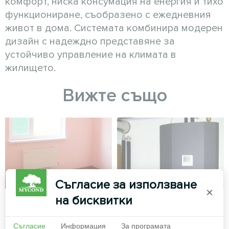
комфорт, ниска консумация на енергия и тихо
функциониране, съобразено с ежедневния
живот в дома. Системата комбинира модерен
дизайн с надеждно представяне за
устойчиво управление на климата в
жилището.
Вижте също
Съгласие за използване
×
на бисквитки
Офис
Частна къща
Дизайн на вентилаторен
Сплит термопомпа серия
Съгласие
Информация
За програмата