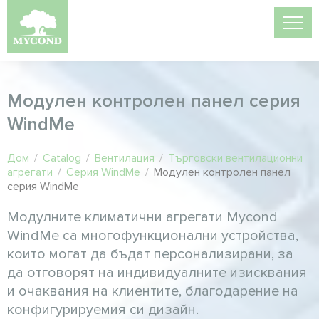
Модулен контролен панел серия
WindMe
Дом
/
Catalog
/
Вентилация
/
Търговски вентилационни
агрегати
/
Серия WindMe
/
Модулен контролен панел
серия WindMe
Модулните климатични агрегати Mycond
WindMe са многофункционални устройства,
които могат да бъдат персонализирани, за
да отговорят на индивидуалните изисквания
и очаквания на клиентите, благодарение на
конфигурируемия си дизайн.