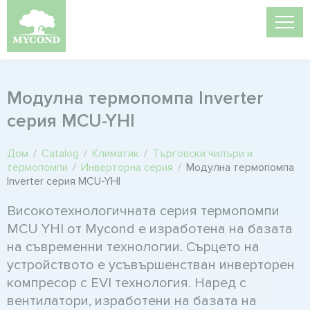
Модулна термопомпа Inverter
серия MCU-YHI
Дом
/
Catalog
/
Климатик
/
Търговски чилъри и
термопомпи
/
Инверторна серия
/
Модулна термопомпа
Inverter серия MCU-YHI
Високотехнологичната серия термопомпи
MCU YHI от Mycond е изработена на базата
на съвременни технологии. Сърцето на
устройството е усъвършенстван инверторен
компресор с EVI технология. Наред с
вентилатори, изработени на базата на