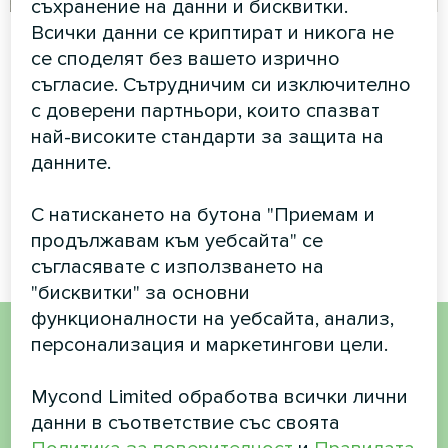
съхранение на данни и бисквитки.
Всички данни се криптират и никога не
Семейна къща с
Апартамент
се споделят без вашето изрично
термопомпи
Термостат за подово
съгласие. Сътрудничим си изключително
Mycond Split от
отопление Mycond ORB Heat
с доверени партньори, които спазват
серията BeeHeat
най-високите стандарти за защита на
данните.
Термопомпите MyCond Split
от серията BeeHeat
осигуряват целогодишен
С натискането на бутона "Приемам и
комфорт
продължавам към уебсайта" се
съгласявате с използването на
"бисквитки" за основни
функционалности на уебсайта, анализ,
персонализация и маркетингови цели.
Искате да купите или
Mycond Limited обработва всички лични
имате въпроси?
данни в съответствие със своята