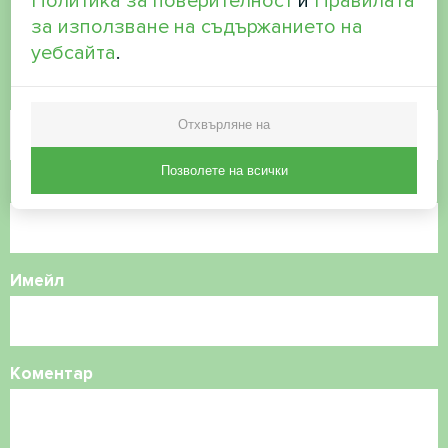
Политика за поверителност
и
Правилата
Свържете се с нас и ние ще ви
за използване на съдържанието на
помогнем
уебсайта
.
Име
Отхвърляне на
Позволете на всички
Телефонен номер
Имейл
Коментар