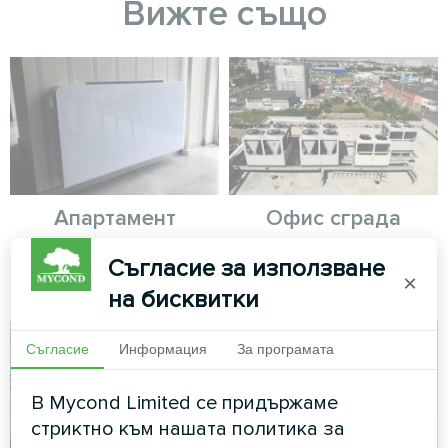
Вижте също
Апартамент
Офис сграда
Дизайн на вентилаторен
Модулна термопомпа серия
Съгласие за използване
×
конвектор от серията Glass
MCU
на бисквитки
Съгласие
Информация
За програмата
В Mycond Limited се придържаме
стриктно към нашата политика за