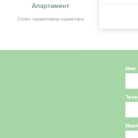
Апартамент
Сплит термопомпа серия Hevi
Сплит терм
Име
Теле
Име