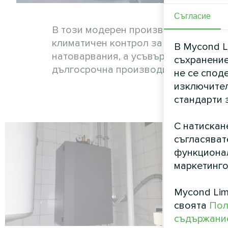
Съгласие
В този модерен производствен ком
климатичен контрол за производств
В Mycond L
натоварвания, а усъвършенстваната
съхранение
дългосрочна производителност.
не се спод
изключител
стандарти 
С натискан
съгласяват
функционал
маркетинго
Mycond Lim
своята
Пол
съдържание