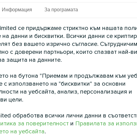
Информация
За програмата
плекс, модулната термопомпа Mycond STANDAR
ените нужди. Нейната мащабируема модулна си
imited се придържаме стриктно към нашата пол
 технология за енергийна ефективност намаляв
 на данни и бисквитки. Всички данни се криптир
елят без вашето изрично съгласие. Сътрудничим
но с доверени партньори, които спазват най-в
Вижте също
за защита на данните.
ето на бутона "Приемам и продължавам към уеб
е с използването на "бисквитки" за основни
ности на уебсайта, анализ, персонализация и
ви цели.
ited обработва всички лични данни в съответст
итика за поверителност
и
Правилата за използ
то на уебсайта
.