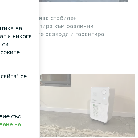
D MCU осигурява стабилен
стема се адаптира към различни
итика за
а оперативните разходи и гарантира
ат и никога
 си
исоките
сайта" се
вие със
ване на