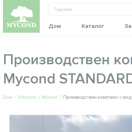
Дом
Каталог
За
Производствен ко
Mycond STANDAR
Дом
/
Solutions
/
MyHeat
/
Производствен комплекс с мо