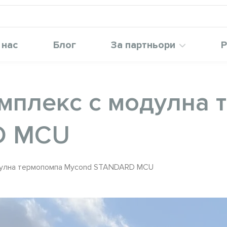
 нас
Блог
За партньори
Р
мплекс с модулна 
D MCU
дулна термопомпа Mycond STANDARD MCU