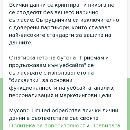
Всички данни се криптират и никога не
се споделят без вашето изрично
съгласие. Сътрудничим си изключително
ПОЧАТИ ОПИТУВАННЯ
с доверени партньори, които спазват
най-високите стандарти за защита на
данните.
Анонімне опитування
С натискането на бутона "Приемам и
продължавам към уебсайта" се
съгласявате с използването на
"бисквитки" за основни
функционалности на уебсайта, анализ,
персонализация и маркетингови цели.
Искате да купите или
имате въпроси?
Mycond Limited обработва всички лични
данни в съответствие със своята
Свържете се с нас и ние ще ви
Политика за поверителност
и
Правилата