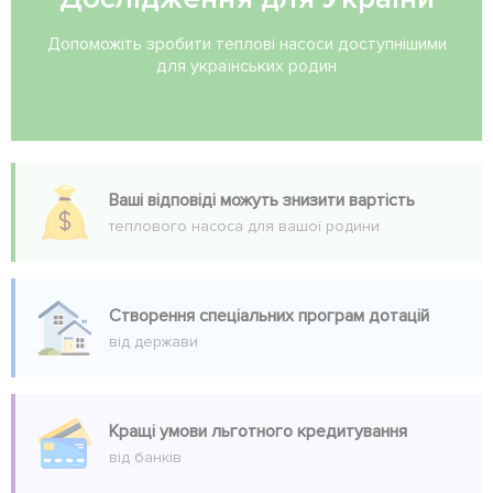
Допоможіть зробити теплові насоси доступнішими
для українських родин
Ваші відповіді можуть знизити вартість
теплового насоса для вашої родини
Створення спеціальних програм дотацій
від держави
Кращі умови льготного кредитування
від банків