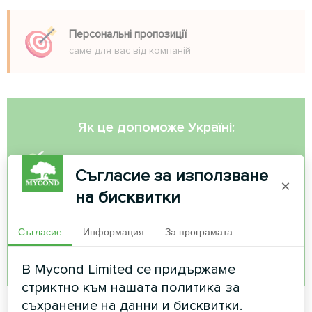
Персональні пропозиції
саме для вас від компаній
Як це допоможе Україні:
Енергетична незалежність
Съгласие за използване
×
Зменшення залежності від газу
на бисквитки
Європейські інвестиції
Съгласие
Информация
За програмата
Зелені робочі місця
В Mycond Limited се придържаме
стриктно към нашата политика за
съхранение на данни и бисквитки.
Час проходження: 5-7 хвилин