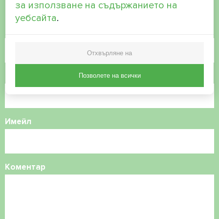
помогнем
за използване на съдържанието на
уебсайта
.
Име
Отхвърляне на
Телефонен номер
Позволете на всички
Имейл
Коментар