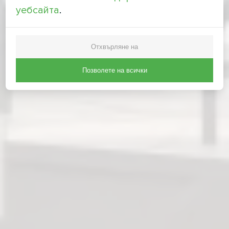
уебсайта
.
Отхвърляне на
Позволете на всички