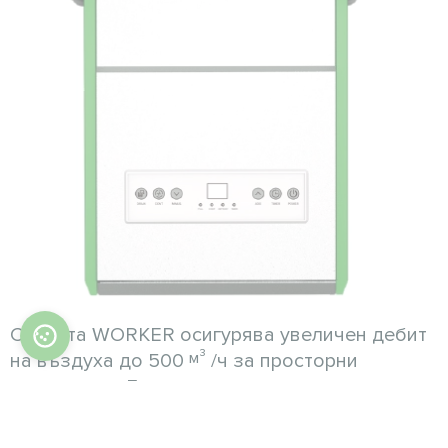
Серията WORKER осигурява увеличен дебит
м³
на въздуха до 500
/ч за просторни
помещения. Благодарение на големите
колела и специалните дръжки, потребителят
може лесно да премести влагоабсорбатора