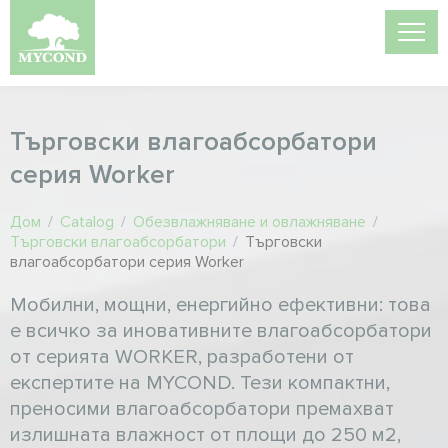
Търговски влагоабсорбатори
серия Worker
Дом
/
Catalog
/
Обезвлажняване и овлажняване
/
Търговски влагоабсорбатори
/
Търговски
влагоабсорбатори серия Worker
Мобилни, мощни, енергийно ефективни: това
е всичко за иновативните влагоабсорбатори
от серията WORKER, разработени от
експертите на MYCOND. Тези компактни,
преносими влагоабсорбатори премахват
излишната влажност от площи до 250 м2,