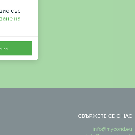
вие със
ване на
ички
СВЪРЖЕТЕ СЕ С НАС
info@mycond.eu