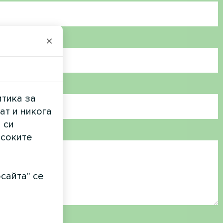
×
итика за
ат и никога
 си
исоките
сайта" се