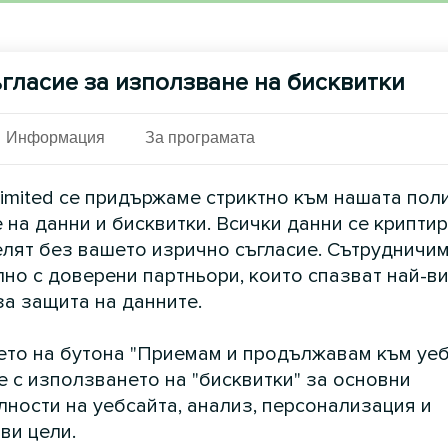
гласие за използване на бисквитки
фонен номер
Информация
За програмата
йл
imited се придържаме стриктно към нашата пол
 на данни и бисквитки. Всички данни се криптир
елят без вашето изрично съгласие. Сътрудничим
ентар
но с доверени партньори, които спазват най-в
за защита на данните.
ето на бутона "Приемам и продължавам към уеб
е с използването на "бисквитки" за основни
ности на уебсайта, анализ, персонализация и
ви цели.
Приемане на
политиката за поверителност