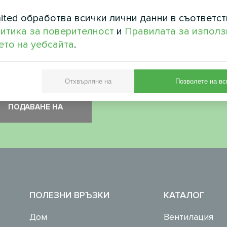
ited обработва всички лични данни в съответст
рка на сигурността
*
итика за поверителност
и
Правилата за използ
то на уебсайта
.
 проверете дали не сте робот.
Отхвърляне на
Позволете на вс
ПОЛЕЗНИ ВРЪЗКИ
КАТАЛОГ
Дом
Вентилация