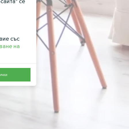
сайта" се
вие със
ване на
ички