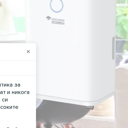
×
итика за
ат и никога
 си
исоките