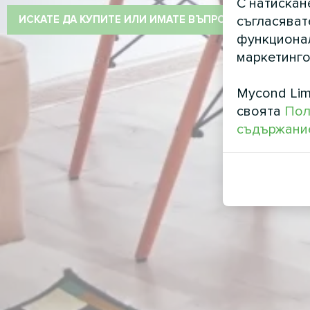
С натискан
ИСКАТЕ ДА КУПИТЕ ИЛИ ИМАТЕ ВЪПРОСИ?
съгласяват
функционал
маркетинго
Mycond Lim
своята
Пол
съдържание