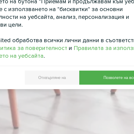
ето на бутона "Приемам и продължавам към уеб
е с използването на "бисквитки" за основни
ности на уебсайта, анализ, персонализация и
ви цели.
ited обработва всички лични данни в съответст
итика за поверителност
и
Правилата за използ
то на уебсайта
.
Отхвърляне на
Позволете на вс