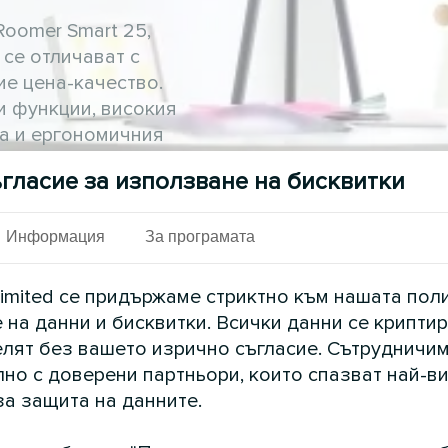
oomer Smart 25,
 се отличават с
ие цена-качество.
и функции, високия
а и ергономичния
ого популярни сред
гласие за използване на бисквитки
управление чрез
е устройството
да създавате различни
Информация
За програмата
imited се придържаме стриктно към нашата пол
 на данни и бисквитки. Всички данни се криптир
елят без вашето изрично съгласие. Сътрудничим
но с доверени партньори, които спазват най-в
за защита на данните.