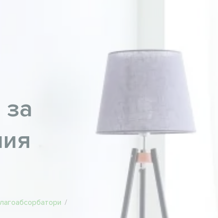
 за
ния
влагоабсорбатори
/