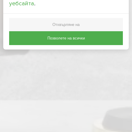
уебсайта
.
Отхвърляне на
Позволете на всички