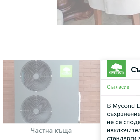
Съ
Съгласие
В Mycond L
съхранение
не се спод
изключител
Частна къща
Мон
стандарти 
термоп