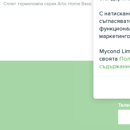
Сплит термопомпа серия Artic Home Basic
с
С натискан
Термопомпит
съгласяват
BeeHeat
функционал
отопление
маркетинго
Mycond Lim
своята
Пол
съдържание
Име
Теле