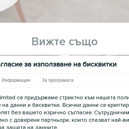
Вижте също
гласие за използване на бисквитки
Информация
За програмата
imited се придържаме стриктно към нашата пол
 на данни и бисквитки. Всички данни се криптир
елят без вашето изрично съгласие. Сътрудничим
но с доверени партньори, които спазват най-в
таж на вила с
Вила
за защита на данните.
омпи Mycond Split