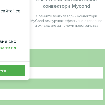
Arctic Home
конвектори Mycond
сайта" се
Стенните вентилаторни конвектори
MyCond осигуряват ефективно отопление
и охлаждане за големи пространства
вие със
ване на
ички