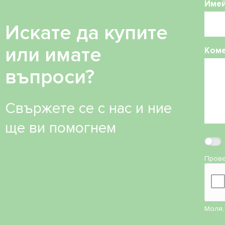
Име
Искате да купите
или имате
Ком
въпроси?
Свържете се с нас и ние
ще ви помогнем
Прове
Моля,