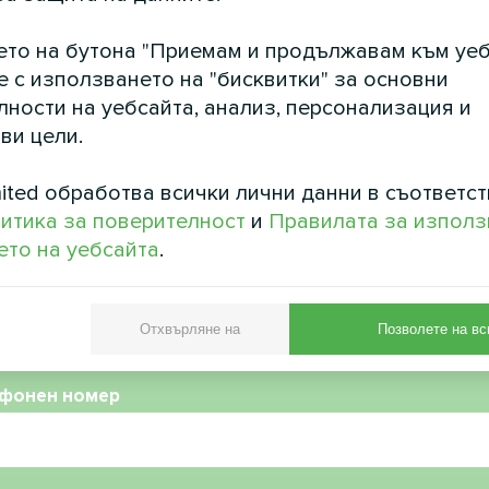
Сплит термопомпа серия 
ерия BeeHeat
Smart
ето на бутона "Приемам и продължавам към уеб
е MyCond Split от серията
е с използването на "бисквитки" за основни
 осигуряват ефективно
ности на уебсайта, анализ, персонализация и
 и охлаждане през цялата
ви цели.
година
ited обработва всички лични данни в съответст
итика за поверителност
и
Правилата за използ
то на уебсайта
.
Отхвърляне на
Позволете на вс
фонен номер