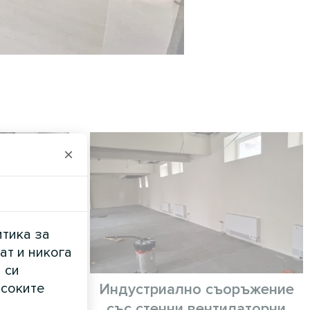
×
итика за
ат и никога
 си
исоките
Индустриално съоръжение
със стенни вентилаторни