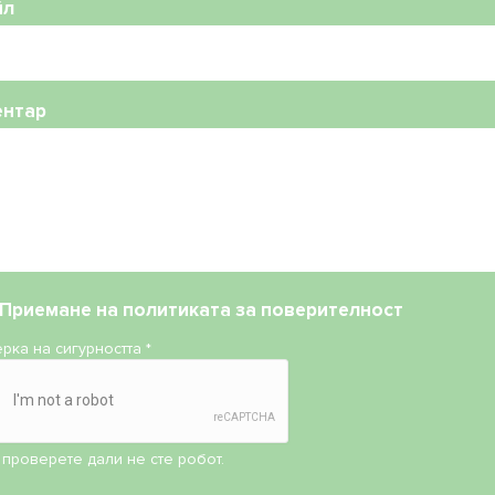
йл
ентар
Приемане на
политиката за поверителност
рка на сигурността
*
 проверете дали не сте робот.