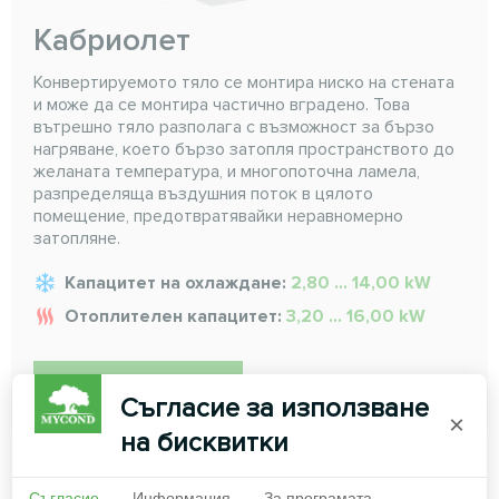
Кабриолет
Конвертируемото тяло се монтира ниско на стената
и може да се монтира частично вградено. Това
вътрешно тяло разполага с възможност за бързо
нагряване, което бързо затопля пространството до
желаната температура, и многопоточна ламела,
разпределяща въздушния поток в цялото
помещение, предотвратявайки неравномерно
затопляне.
Капацитет на охлаждане:
2,80 ... 14,00 kW
Отоплителен капацитет:
3,20 ... 16,00 kW
ПРОЧЕТЕТЕ ПОВЕЧЕ
Съгласие за използване
×
на бисквитки
Съгласие
Информация
За програмата