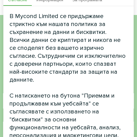
В Mycond Limited се придържаме
стриктно към нашата политика за
съхранение на данни и бисквитки.
Искате да купите или
Всички данни се криптират и никога не
имате въпроси?
се споделят без вашето изрично
съгласие. Сътрудничим си изключително
Свържете се с нас и ние ще ви
с доверени партньори, които спазват
най-високите стандарти за защита на
помогнем
данните.
Име
С натискането на бутона "Приемам и
продължавам към уебсайта" се
съгласявате с използването на
Телефонен номер
"бисквитки" за основни
функционалности на уебсайта, анализ,
персонализация и маркетингови цели.