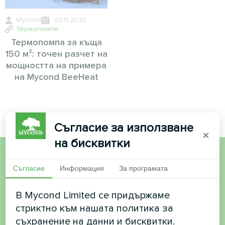
Mycond
03.11.2025
Термопомпи
Термопомпа за къща
150 м²: точен разчет на
мощността на примера
на Mycond BeeHeat
Съгласие за използване
×
на бисквитки
Искате да купите или
Съгласие
Информация
За програмата
имате въпроси?
В Mycond Limited се придържаме
стриктно към нашата политика за
Свържете се с нас и ние ще ви
съхранение на данни и бисквитки.