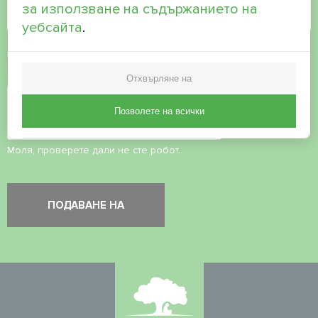
за използване на съдържанието на
уебсайта
.
Приемане на
политиката за поверителност
Отхвърляне на
Проверка на сигурността
*
Позволете на всички
Моля, проверете дали не сте робот.