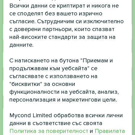
помогнем
Всички данни се криптират и никога не
се споделят без вашето изрично
Име
съгласие. Сътрудничим си изключително
с доверени партньори, които спазват
най-високите стандарти за защита на
данните.
Телефонен номер
С натискането на бутона "Приемам и
продължавам към уебсайта" се
съгласявате с използването на
Имейл
"бисквитки" за основни
функционалности на уебсайта, анализ,
персонализация и маркетингови цели.
Коментар
Mycond Limited обработва всички лични
данни в съответствие със своята
Политика за поверителност
и
Правилата