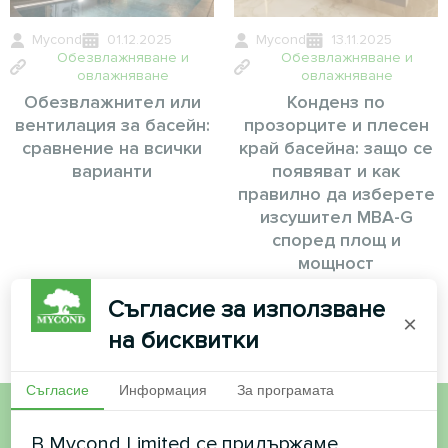
Mycond
01.12.2025
Mycond
13.11.2025
Обезвлажняване и
Обезвлажняване и
овлажняване
овлажняване
Обезвлажнител или
Конденз по
вентилация за басейн:
прозорците и плесен
сравнение на всички
край басейна: защо се
варианти
появяват и как
правилно да изберете
изсушител MBA-G
според площ и
мощност
Съгласие за използване
×
на бисквитки
Съгласие
Информация
За програмата
В Mycond Limited се придържаме