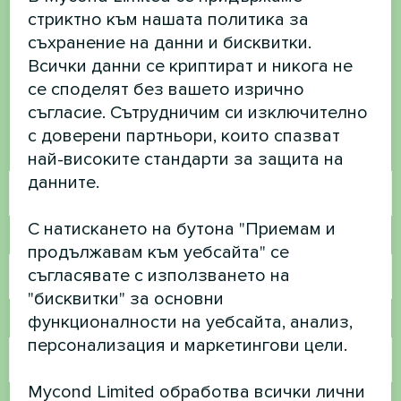
Искате да купите или
стриктно към нашата политика за
имате въпроси?
съхранение на данни и бисквитки.
Всички данни се криптират и никога не
Свържете се с нас и ние ще ви
се споделят без вашето изрично
помогнем
съгласие. Сътрудничим си изключително
с доверени партньори, които спазват
Име
най-високите стандарти за защита на
данните.
С натискането на бутона "Приемам и
Телефонен номер
продължавам към уебсайта" се
съгласявате с използването на
"бисквитки" за основни
функционалности на уебсайта, анализ,
Имейл
персонализация и маркетингови цели.
Mycond Limited обработва всички лични