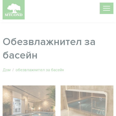
Обезвлажнител за
басейн
Дом
/
обезвлажнител за басейн