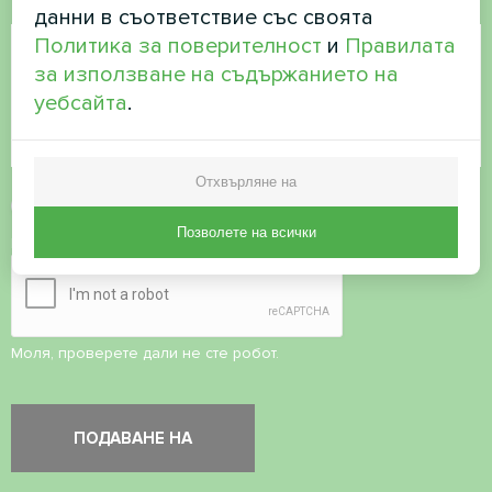
Коментар
данни в съответствие със своята
Политика за поверителност
и
Правилата
за използване на съдържанието на
уебсайта
.
Отхвърляне на
Приемане на
политиката за поверителност
Позволете на всички
Проверка на сигурността
*
Моля, проверете дали не сте робот.