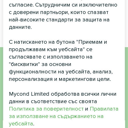
съгласие. Сътрудничим си изключително
мощността и борба с
с доверени партньори, които спазват
влагата
най-високите стандарти за защита на
данните.
С натискането на бутона "Приемам и
продължавам към уебсайта" се
съгласявате с използването на
"бисквитки" за основни
Искате да купите или
функционалности на уебсайта, анализ,
имате въпроси?
персонализация и маркетингови цели.
Свържете се с нас и ние ще ви
Mycond Limited обработва всички лични
помогнем
данни в съответствие със своята
Политика за поверителност
и
Правилата
за използване на съдържанието на
Име
уебсайта
.