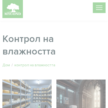
Контрол на
влажността
Дом
/
контрол на влажността