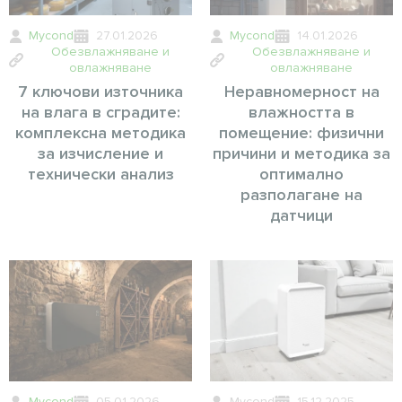
Mycond
27.01.2026
Mycond
14.01.2026
Обезвлажняване и
Обезвлажняване и
овлажняване
овлажняване
7 ключови източника
Неравномерност на
на влага в сградите:
влажността в
комплексна методика
помещение: физични
за изчисление и
причини и методика за
технически анализ
оптимално
разполагане на
датчици
Mycond
05.01.2026
Mycond
15.12.2025