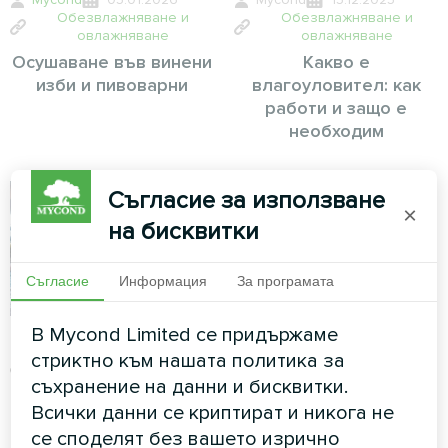
Обезвлажняване и
Обезвлажняване и
овлажняване
овлажняване
Осушаване във винени
Какво е
изби и пивоварни
влагоуловител: как
работи и защо е
необходим
Съгласие за използване
×
на бисквитки
Съгласие
Информация
За програмата
В Mycond Limited се придържаме
Mycond
26.11.2025
Обезвлажняване и
стриктно към нашата политика за
овлажняване
съхранение на данни и бисквитки.
Канални изсушители за
Всички данни се криптират и никога не
търговски басейни:
се споделят без вашето изрично
изчисляване на