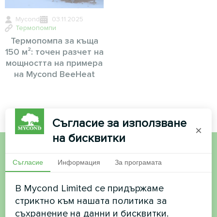
Mycond
03.11.2025
Термопомпи
Термопомпа за къща
150 м²: точен разчет на
мощността на примера
на Mycond BeeHeat
Съгласие за използване
×
на бисквитки
Искате да купите или
Съгласие
Информация
За програмата
имате въпроси?
В Mycond Limited се придържаме
стриктно към нашата политика за
Свържете се с нас и ние ще ви
съхранение на данни и бисквитки.