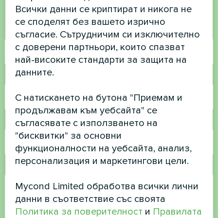
помогнем
Всички данни се криптират и никога не
се споделят без вашето изрично
Име
съгласие. Сътрудничим си изключително
с доверени партньори, които спазват
най-високите стандарти за защита на
данните.
Телефонен номер
С натискането на бутона "Приемам и
продължавам към уебсайта" се
съгласявате с използването на
Имейл
"бисквитки" за основни
функционалности на уебсайта, анализ,
персонализация и маркетингови цели.
Коментар
Mycond Limited обработва всички лични
данни в съответствие със своята
Политика за поверителност
и
Правилата