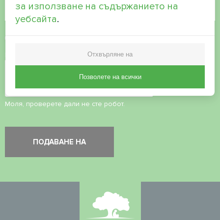
за използване на съдържанието на
уебсайта
.
Приемане на
политиката за поверителност
Отхвърляне на
Проверка на сигурността
*
Позволете на всички
Моля, проверете дали не сте робот.