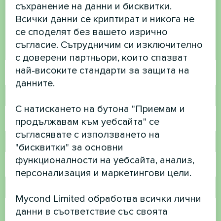
съхранение на данни и бисквитки.
Свържете се с нас и ние ще ви
Всички данни се криптират и никога не
помогнем
се споделят без вашето изрично
съгласие. Сътрудничим си изключително
Име
с доверени партньори, които спазват
най-високите стандарти за защита на
данните.
Телефонен номер
С натискането на бутона "Приемам и
продължавам към уебсайта" се
съгласявате с използването на
Имейл
"бисквитки" за основни
функционалности на уебсайта, анализ,
персонализация и маркетингови цели.
Коментар
Mycond Limited обработва всички лични
данни в съответствие със своята