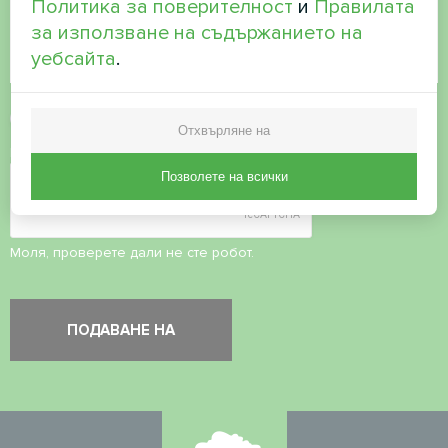
Политика за поверителност
и
Правилата
за използване на съдържанието на
уебсайта
.
Приемане на
политиката за поверителност
Отхвърляне на
Проверка на сигурността
*
Позволете на всички
Моля, проверете дали не сте робот.