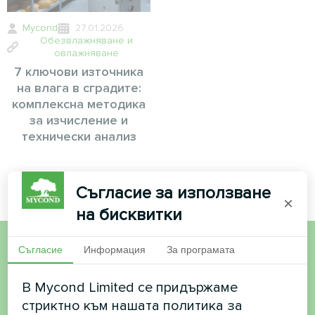
Mycond
27.01.2026
Обезвлажняване и
овлажняване
7 ключови източника
на влага в сградите:
комплексна методика
за изчисление и
технически анализ
Съгласие за използване
×
на бисквитки
Съгласие
Информация
За програмата
Искате да купите или
В Mycond Limited се придържаме
имате въпроси?
стриктно към нашата политика за