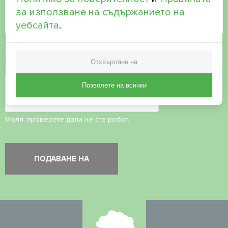
за използване на съдържанието на
уебсайта
.
Приемане на
политиката за поверителност
Отхвърляне на
Проверка на сигурността
*
Позволете на всички
Моля, проверете дали не сте робот.