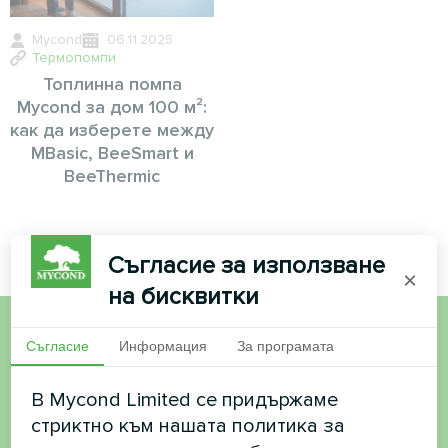
Mycond
06.11.2025
Термопомпи
Топлинна помпа
Mycond за дом 100 м²:
как да изберете между
MBasic, BeeSmart и
BeeThermic
Съгласие за използване
×
на бисквитки
Съгласие
Информация
За програмата
Искате да купите или
имате въпроси?
В Mycond Limited се придържаме
стриктно към нашата политика за