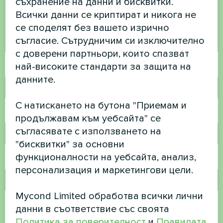
съхранение на данни и бисквитки.
Свържете се с нас и ние ще ви
Всички данни се криптират и никога не
помогнем
се споделят без вашето изрично
съгласие. Сътрудничим си изключително
Име
с доверени партньори, които спазват
най-високите стандарти за защита на
данните.
Телефонен номер
С натискането на бутона "Приемам и
продължавам към уебсайта" се
съгласявате с използването на
Имейл
"бисквитки" за основни
функционалности на уебсайта, анализ,
персонализация и маркетингови цели.
Коментар
Mycond Limited обработва всички лични
данни в съответствие със своята
Политика за поверителност
и
Правилата