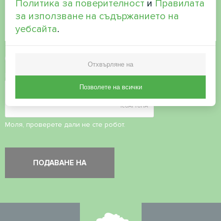
Политика за поверителност
и
Правилата
за използване на съдържанието на
уебсайта
.
Приемане на
политиката за поверителност
Отхвърляне на
Проверка на сигурността
*
Позволете на всички
Моля, проверете дали не сте робот.