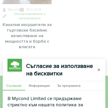
Mycond
26.11.2025
Обезвлажняване и
овлажняване
Канални изсушители за
търговски басейни:
изчисляване на
мощността и борба с
влагата
Съгласие за използване
×
на бисквитки
Съгласие
Информация
За програмата
Искате да купите или
В Mycond Limited се придържаме
имате въпроси?
стриктно към нашата политика за