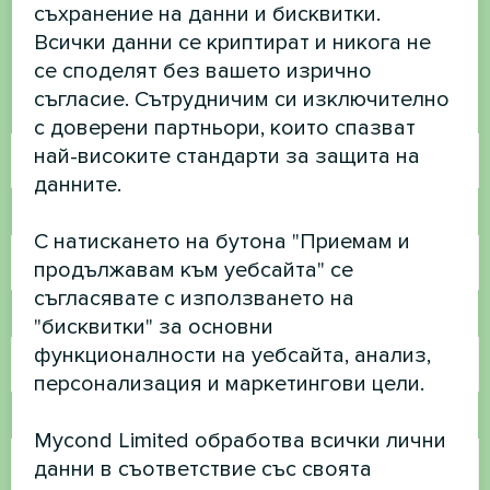
съхранение на данни и бисквитки.
Свържете се с нас и ние ще ви
Всички данни се криптират и никога не
помогнем
се споделят без вашето изрично
съгласие. Сътрудничим си изключително
Име
с доверени партньори, които спазват
най-високите стандарти за защита на
данните.
Телефонен номер
С натискането на бутона "Приемам и
продължавам към уебсайта" се
съгласявате с използването на
Имейл
"бисквитки" за основни
функционалности на уебсайта, анализ,
персонализация и маркетингови цели.
Коментар
Mycond Limited обработва всички лични
данни в съответствие със своята