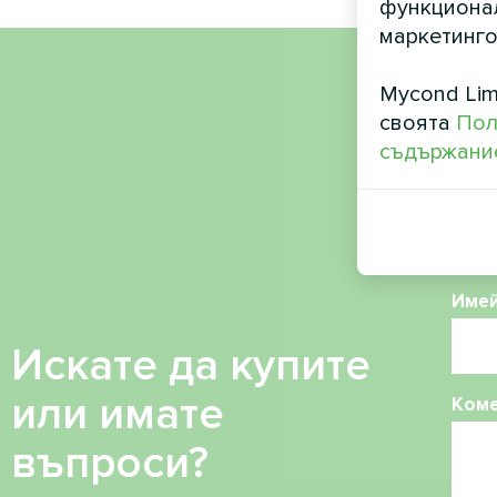
функционал
маркетинго
Mycond Lim
Име
своята
Пол
съдържание
Теле
Име
Искате да купите
или имате
Ком
въпроси?