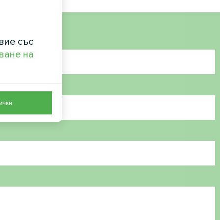
вие със
ване на
ички