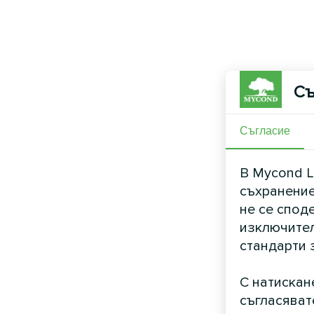
Съ
Съгласие
В Mycond L
съхранение
не се спод
изключител
стандарти 
С натискан
съгласяват