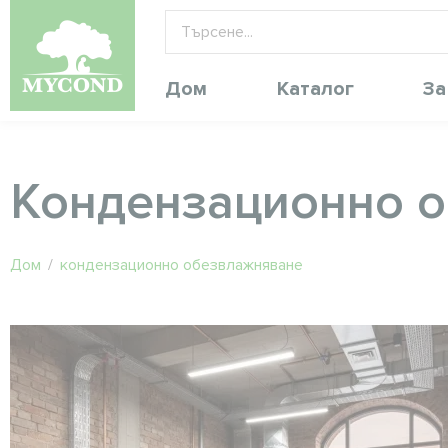
Дом
Каталог
За
Кондензационно 
Дом
/
кондензационно обезвлажняване