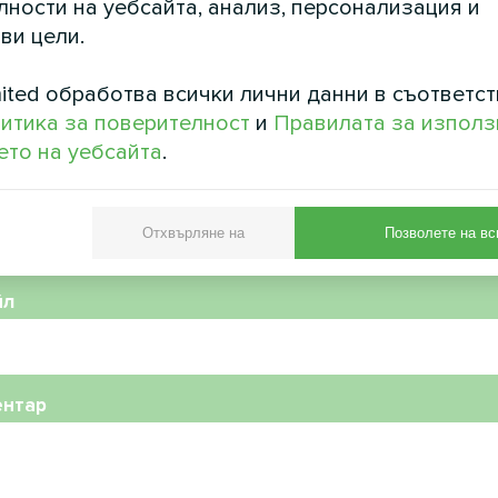
ности на уебсайта, анализ, персонализация и
ви цели.
ited обработва всички лични данни в съответст
итика за поверителност
и
Правилата за използ
то на уебсайта
.
фонен номер
Отхвърляне на
Позволете на вс
йл
ентар