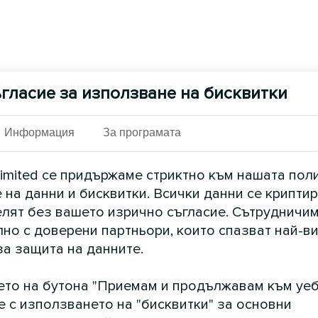
гласие за използване на бисквитки
Информация
За програмата
imited се придържаме стриктно към нашата пол
 на данни и бисквитки. Всички данни се криптир
елят без вашето изрично съгласие. Сътрудничим
но с доверени партньори, които спазват най-в
за защита на данните.
ето на бутона "Приемам и продължавам към уеб
е с използването на "бисквитки" за основни