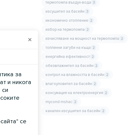
термопомпа въздух-вода
3
изсушител за басейн
3
икономично отопление
2
избор на термопомпа
2
×
изчисляване на мощност на термопомпа
2
топлинни загуби на къща
2
енергийна ефективност
2
обезвлажнител за басейн
2
итика за
контрол на влажността в басейн
2
ат и никога
влагоуловител за басейн
2
 си
консумация на електроенергия
2
исоките
mycond mshac
2
канален изсушител за басейн
2
сайта" се