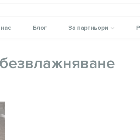
 нас
Блог
За партньори
Р
обезвлажняване