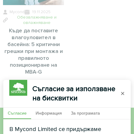
Mycond
19.11.2025
Обезвлажняване и
овлажняване
Къде да поставите
влагоуловител в
басейна: 5 критични
грешки при монтажа и
правилното
позициониране на
MBA-G
Съгласие за използване
×
на бисквитки
Съгласие
Информация
За програмата
Искате да купите или
В Mycond Limited се придържаме