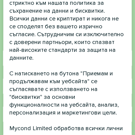
стриктно към нашата политика за
имате въпроси?
съхранение на данни и бисквитки.
Всички данни се криптират и никога не
Свържете се с нас и ние ще ви
се споделят без вашето изрично
помогнем
съгласие. Сътрудничим си изключително
с доверени партньори, които спазват
Име
най-високите стандарти за защита на
данните.
С натискането на бутона "Приемам и
Телефонен номер
продължавам към уебсайта" се
съгласявате с използването на
"бисквитки" за основни
Имейл
функционалности на уебсайта, анализ,
персонализация и маркетингови цели.
Mycond Limited обработва всички лични
Коментар