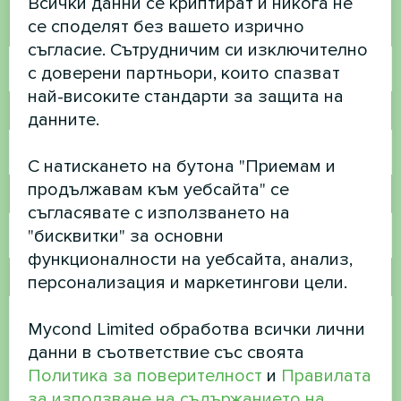
Всички данни се криптират и никога не
се споделят без вашето изрично
Име
съгласие. Сътрудничим си изключително
с доверени партньори, които спазват
най-високите стандарти за защита на
Телефонен номер
данните.
С натискането на бутона "Приемам и
продължавам към уебсайта" се
Имейл
съгласявате с използването на
"бисквитки" за основни
функционалности на уебсайта, анализ,
персонализация и маркетингови цели.
Коментар
Mycond Limited обработва всички лични
данни в съответствие със своята
Политика за поверителност
и
Правилата
за използване на съдържанието на