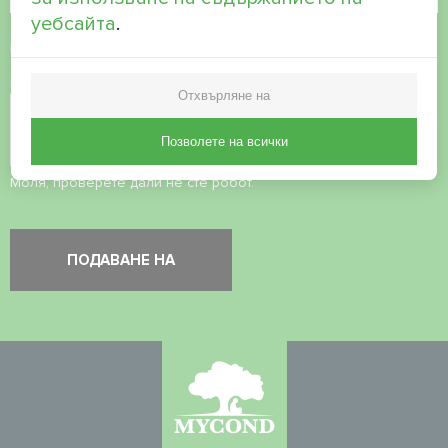
уебсайта
.
Приемане на
политиката за поверителност
Проверка на сигурността
*
Отхвърляне на
Позволете на всички
Моля, проверете дали не сте робот.