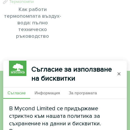
Термопомпи
Как работи
термопомпата въздух-
вода: пълно
техническо
ръководство
Съгласие за използване
×
на бисквитки
Искате да купите или
Съгласие
Информация
За програмата
имате въпроси?
В Mycond Limited се придържаме
стриктно към нашата политика за
Свържете се с нас и ние ще ви
съхранение на данни и бисквитки.
помогнем