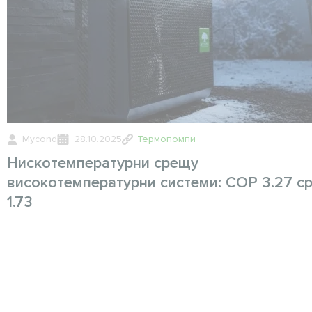
Mycond
28.10.2025
Термопомпи
Нискотемпературни срещу
високотемпературни системи: COP 3.27 с
1.73