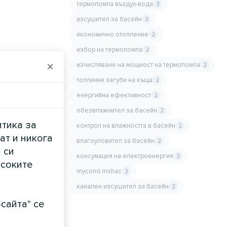
термопомпа въздух-вода
3
изсушител за басейн
3
икономично отопление
2
избор на термопомпа
2
×
изчисляване на мощност на термопомпа
2
топлинни загуби на къща
2
енергийна ефективност
2
обезвлажнител за басейн
2
итика за
контрол на влажността в басейн
2
ат и никога
влагоуловител за басейн
2
 си
консумация на електроенергия
2
исоките
mycond mshac
2
канален изсушител за басейн
2
сайта" се