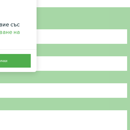
вие със
ване на
ички