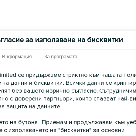
гласие за използване на бисквитки
Информация
За програмата
imited се придържаме стриктно към нашата пол
 на данни и бисквитки. Всички данни се криптир
елят без вашето изрично съгласие. Сътрудничим
но с доверени партньори, които спазват най-в
за защита на данните.
ето на бутона "Приемам и продължавам към уеб
е с използването на "бисквитки" за основни