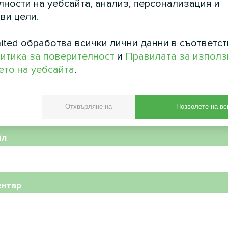
ности на уебсайта, анализ, персонализация и
ви цели.
ited обработва всички лични данни в съответст
итика за поверителност
и
Правилата за използ
то на уебсайта
.
фонен номер
Отхвърляне на
Позволете на вс
йл
ентар