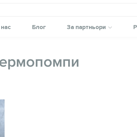
 нас
Блог
За партньори
Р
термопомпи