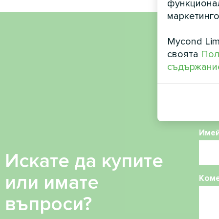
функционал
маркетинго
Mycond Lim
Име
своята
Пол
съдържание
Теле
Име
Искате да купите
или имате
Ком
въпроси?