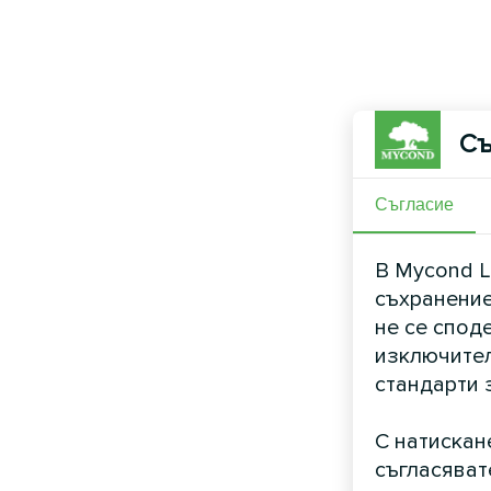
Съ
Съгласие
В Mycond L
съхранение
не се спод
изключител
стандарти 
С натискан
съгласяват