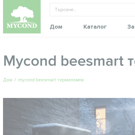
Дом
Каталог
За
Mycond beesmart 
Дом
/
mycond beesmart термопомпи