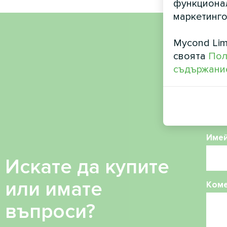
функционал
маркетинго
Mycond Lim
Име
своята
Пол
съдържание
Теле
Име
Искате да купите
или имате
Ком
въпроси?