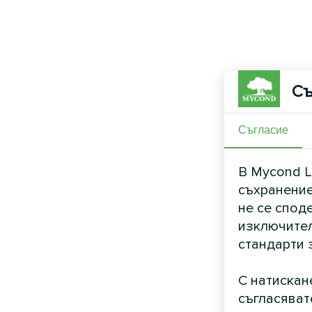
Съ
Съгласие
В Mycond L
съхранение
не се спод
изключител
стандарти 
С натискан
съгласяват