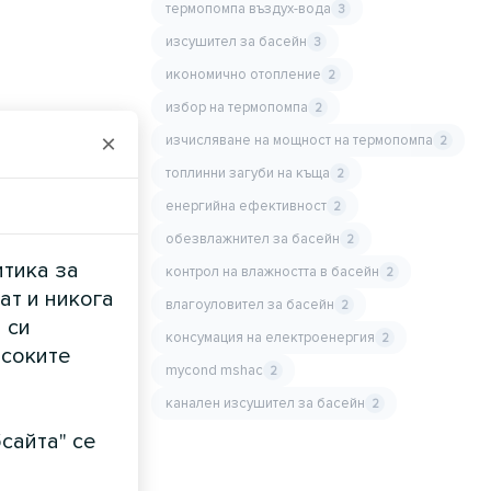
термопомпа въздух-вода
3
изсушител за басейн
3
икономично отопление
2
избор на термопомпа
2
×
изчисляване на мощност на термопомпа
2
топлинни загуби на къща
2
енергийна ефективност
2
обезвлажнител за басейн
2
итика за
контрол на влажността в басейн
2
ат и никога
влагоуловител за басейн
2
 си
консумация на електроенергия
2
исоките
mycond mshac
2
канален изсушител за басейн
2
сайта" се