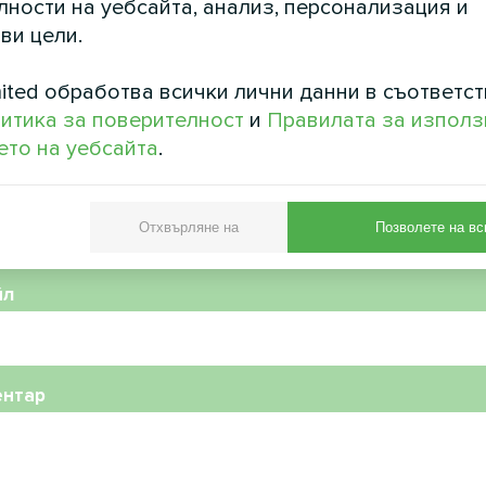
ности на уебсайта, анализ, персонализация и
ви цели.
ited обработва всички лични данни в съответст
итика за поверителност
и
Правилата за използ
то на уебсайта
.
фонен номер
Отхвърляне на
Позволете на вс
йл
ентар