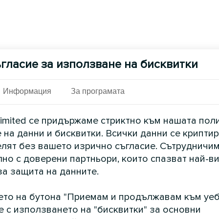
гласие за използване на бисквитки
Информация
За програмата
imited се придържаме стриктно към нашата пол
 на данни и бисквитки. Всички данни се криптир
елят без вашето изрично съгласие. Сътрудничим
но с доверени партньори, които спазват най-в
за защита на данните.
ето на бутона "Приемам и продължавам към уеб
е с използването на "бисквитки" за основни