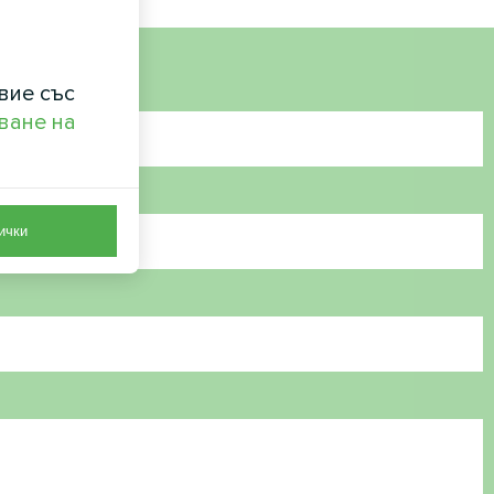
вие със
ване на
ички