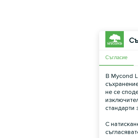
Съ
Съгласие
В Mycond L
съхранение
не се спод
изключител
стандарти 
С натискан
съгласяват