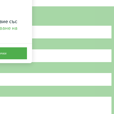
вие със
ване на
ички