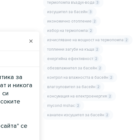
термопомпа въздух-вода
3
изсушител за басейн
3
икономично отопление
2
избор на термопомпа
2
×
изчисляване на мощност на термопомпа
2
топлинни загуби на къща
2
енергийна ефективност
2
обезвлажнител за басейн
2
итика за
контрол на влажността в басейн
2
ат и никога
влагоуловител за басейн
2
 си
консумация на електроенергия
2
исоките
mycond mshac
2
канален изсушител за басейн
2
сайта" се