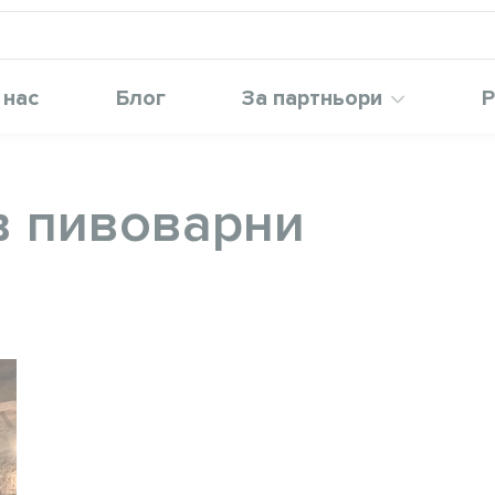
 нас
Блог
За партньори
Р
в пивоварни