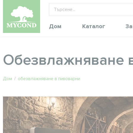
Дом
Каталог
За
Обезвлажняване 
Дом
/
обезвлажняване в пивоварни