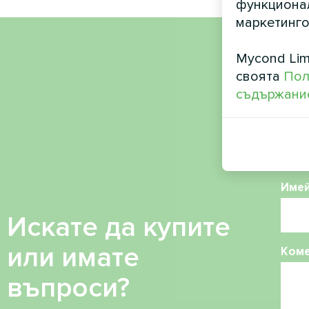
функционал
маркетинго
Mycond Lim
Име
своята
Пол
съдържание
Теле
Име
Искате да купите
или имате
Ком
въпроси?