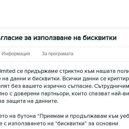
гласие за използване на бисквитки
Информация
За програмата
imited се придържаме стриктно към нашата пол
 на данни и бисквитки. Всички данни се криптир
елят без вашето изрично съгласие. Сътрудничим
но с доверени партньори, които спазват най-в
за защита на данните.
ето на бутона "Приемам и продължавам към уеб
е с използването на "бисквитки" за основни