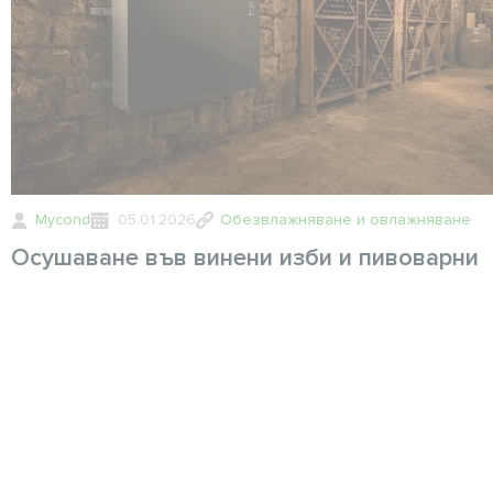
Mycond
05.01.2026
Обезвлажняване и овлажняване
Осушаване във винени изби и пивоварни