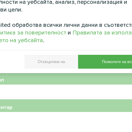
ности на уебсайта, анализ, персонализация и
ви цели.
ited обработва всички лични данни в съответст
итика за поверителност
и
Правилата за използ
то на уебсайта
.
фонен номер
Отхвърляне на
Позволете на вс
йл
ентар