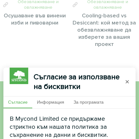
Обезвлажняване и
Обезвлажняване и
овлажняване
овлажняване
Осушаване във винени
Cooling-based vs
изби и пивоварни
Desiccant: кой метод за
обезвлажняване да
изберете за вашия
проект
Съгласие за използване
×
на бисквитки
Искате да купите или
Съгласие
Информация
За програмата
имате въпроси?
В Mycond Limited се придържаме
стриктно към нашата политика за
Свържете се с нас и ние ще ви
съхранение на данни и бисквитки.