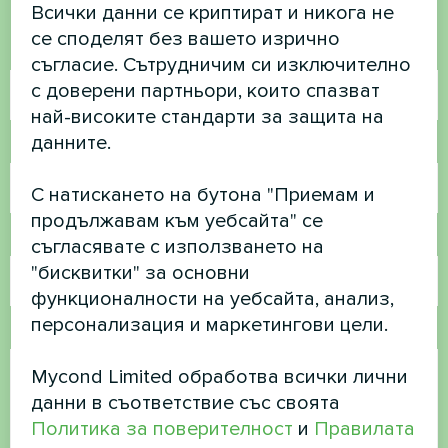
помогнем
Всички данни се криптират и никога не
се споделят без вашето изрично
Име
съгласие. Сътрудничим си изключително
с доверени партньори, които спазват
най-високите стандарти за защита на
данните.
Телефонен номер
С натискането на бутона "Приемам и
продължавам към уебсайта" се
Имейл
съгласявате с използването на
"бисквитки" за основни
функционалности на уебсайта, анализ,
персонализация и маркетингови цели.
Коментар
Mycond Limited обработва всички лични
данни в съответствие със своята
Политика за поверителност
и
Правилата