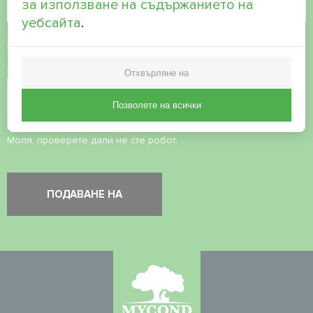
за използване на съдържанието на
уебсайта
.
Приемане на
политиката за поверителност
Проверка на сигурността
*
Отхвърляне на
Позволете на всички
Моля, проверете дали не сте робот.