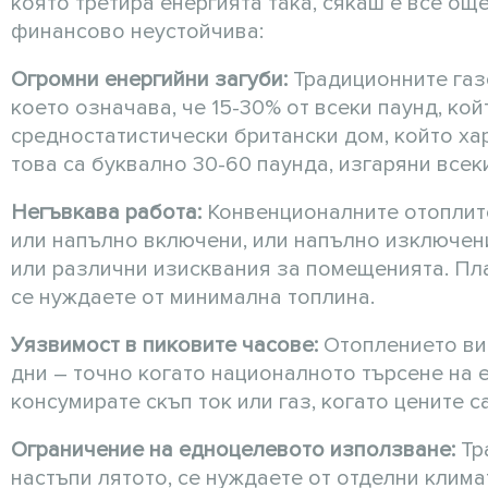
която третира енергията така, сякаш е все ощ
финансово неустойчива:
Огромни енергийни загуби:
Традиционните газо
което означава, че 15-30% от всеки паунд, кой
средностатистически британски дом, който ха
това са буквално 30-60 паунда, изгаряни всек
Негъвкава работа:
Конвенционалните отоплите
или напълно включени, или напълно изключени
или различни изисквания за помещенията. Пл
се нуждаете от минимална топлина.
Уязвимост в пиковите часове:
Отоплението ви 
дни – точно когато националното търсене на е
консумирате скъп ток или газ, когато цените с
Ограничение на едноцелевото използване:
Тр
настъпи лятото, се нуждаете от отделни клим