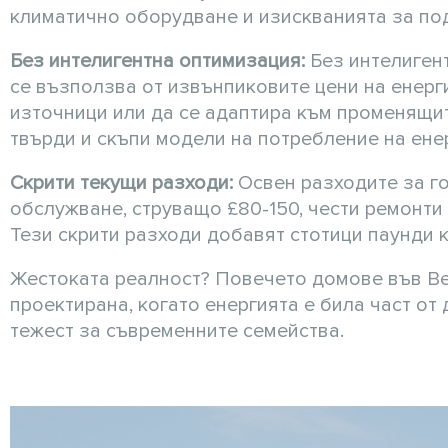
климатично оборудване и изискванията за по
Без интелигентна оптимизация:
Без интелигент
се възползва от извънпиковите цени на енерг
източници или да се адаптира към променящит
твърди и скъпи модели на потребление на ене
Скрити текущи разходи:
Освен разходите за г
обслужване, струващо £80-150, чести ремонти 
Тези скрити разходи добавят стотици паунди 
Жестоката реалност? Повечето домове във Ве
проектирана, когато енергията е била част о
тежест за съвременните семейства.