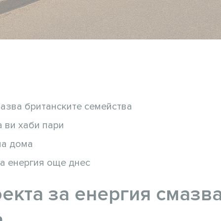
мазва британските семейства
 ви хаби пари
на дома
за енергия още днес
екта за енергия смазв
а