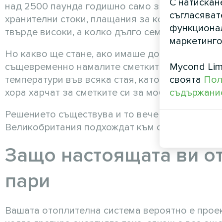
С натискан
над 2500 паунда годишно само за отопление. 
съгласяват
хранителни стоки, плащания за кола или семей
функционал
твърде високи, а колко дълго семействата мог
маркетинго
Но какво ще стане, ако имаше доказан метод 
Mycond Lim
същевременно намалите сметките си за енерг
своята
Пол
температури във всяка стая, като същевремен
съдържание
хора харчат за сметките си за мобилен телеф
Решението съществува и то вече трансформир
Великобритания подхождат към отоплението 
Защо настоящата ви о
пари
Вашата отоплителна система вероятно е проек