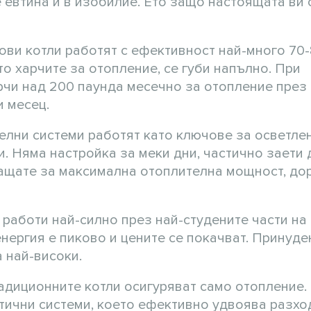
е евтина и в изобилие. Ето защо настоящата ви 
ви котли работят с ефективност най-много 70
то харчите за отопление, се губи напълно. При
рчи над 200 паунда месечно за отопление през 
и месец.
лни системи работят като ключове за осветлен
. Няма настройка за меки дни, частично заети
ащате за максимална отоплителна мощност, дор
работи най-силно през най-студените части на
нергия е пиково и цените се покачват. Принуде
а най-високи.
адиционните котли осигуряват само отопление.
атични системи, което ефективно удвоява разхо