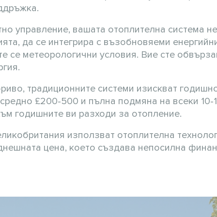
ддръжка.
но управление, вашата отоплителна система н
ията, да се интегрира с възобновяеми енергийн
е се метеорологични условия. Вие сте обвърза
ргия.
ориво, традиционните системи изискват годишн
средно £200-500 и пълна подмяна на всеки 10-1
към годишните ви разходи за отопление.
ликобритания използват отоплителна технолог
т днешната цена, което създава непосилна фина