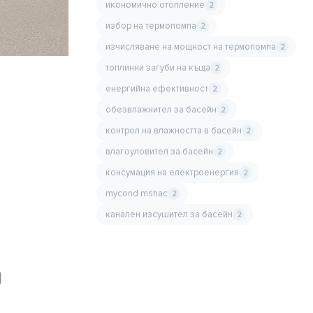
икономично отопление
2
избор на термопомпа
2
изчисляване на мощност на термопомпа
2
топлинни загуби на къща
2
енергийна ефективност
2
обезвлажнител за басейн
2
контрол на влажността в басейн
2
влагоуловител за басейн
2
консумация на електроенергия
2
mycond mshac
2
канален изсушител за басейн
2
а