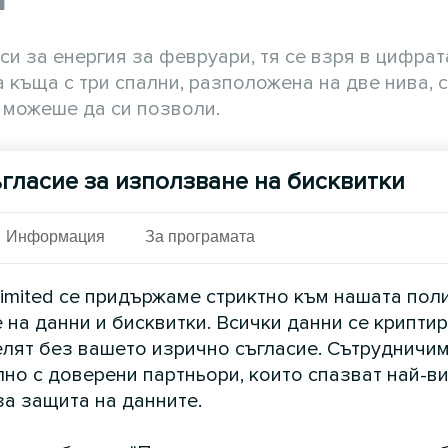
си за енергия за февруари, тя се взря в цифрат
 къща с три спални, разположена на две нива, 
 можеше да си позволи.
гласие за използване на бисквитки
е можех да се справя със сметките“, спомня си 
омашни под одеяла. Нещо трябваше да се проме
Информация
За програмата
imited се придържаме стриктно към нашата пол
ед която са изправени милиони домакинства в
 на данни и бисквитки. Всички данни се криптир
стават постоянно високи, а зимните температу
елят без вашето изрично съгласие. Сътрудничим
итанските семейства да се озоват в капан межд
но с доверени партньори, които спазват най-в
за защита на данните.
тическото домакинство в Обединеното кралство