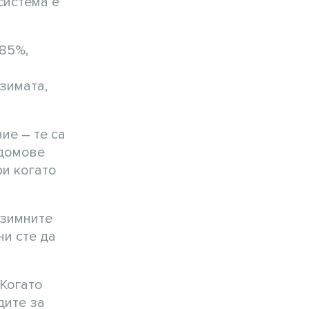
система е
-85%,
зимата,
ие – те са
 домове
и когато
 зимните
ни сте да
 Когато
дите за