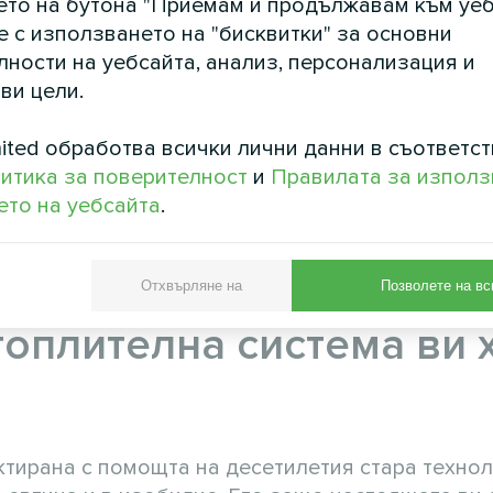
ето на бутона "Приемам и продължавам към уеб
За много семейства това е повече, отколкото х
е с използването на "бисквитки" за основни
ни почивки. Въпросът не е дали сметките за ен
ности на уебсайта, анализ, персонализация и
ат да оцелеят, плащайки ги.
ви цели.
за комфортно отопление на целия ви дом, като
ited обработва всички лични данни в съответст
ия с 60-75%? Ами ако можехте да поддържате 
итика за поверителност
и
Правилата за използ
но харчите по-малко за отопление, отколкото 
то на уебсайта
.
он?
а начина, по който хиляди собственици на жил
на домовете.
Отхвърляне на
Позволете на вс
топлителна система ви 
тирана с помощта на десетилетия стара технол