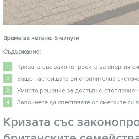
Време за четене: 5 минути
Съдържание:
Кризата със законопроекта за енергия с
Защо настоящата ви отоплителна система
Умното решение за достъпно отопление 
Започнете да спестявате от сметките си 
Кризата със законопро
британските семейств