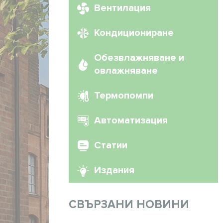
Вентилация
Кондициониране
Обезвлажняване и
овлажняване
Термопомпи
Автоматизация
Статии
Издания
СВЪРЗАНИ НОВИНИ