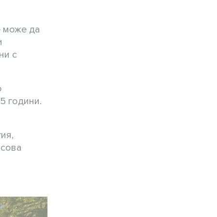
е може да
и
ни с
о
5 години.
ия,
нсова