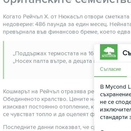
Когато Рейчъл Х. от Нюкасъл отвори сметката 
недоверие: 486 паунда за един месец. Нейната
превърнала във финансово бреме, което едва
Съ
„Поддържах термостата на 16°C и все още н
„Носех палта вътре, а децата ми пишеха д
Съгласие
В Mycond L
Кошмарът на Рейчъл отразява реалността, пр
съхранение
Обединеното кралство. Цените на енергията о
не се спод
изискват постоянно отопление, което кара бр
изключител
се чувстват топло и да оцелеят финансово.
стандарти 
Последните данни показват, че средностатис