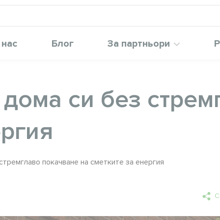
 нас
Блог
За партньори
Р
 дома си без стре
ергия
 стремглаво покачване на сметките за енергия
С