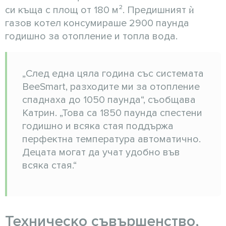
си къща с площ от 180 м². Предишният ѝ
газов котел консумираше 2900 паунда
годишно за отопление и топла вода.
„След една цяла година със системата
BeeSmart, разходите ми за отопление
спаднаха до 1050 паунда“, съобщава
Катрин. „Това са 1850 паунда спестени
годишно и всяка стая поддържа
перфектна температура автоматично.
Децата могат да учат удобно във
всяка стая.“
Техническо съвършенство,