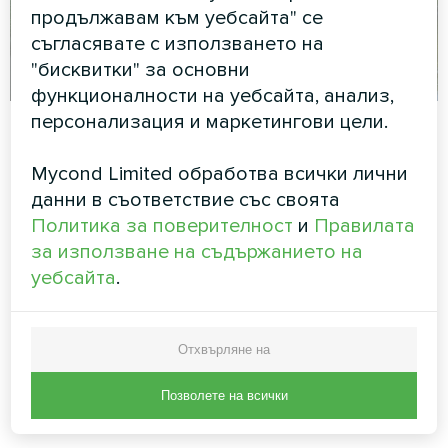
продължавам към уебсайта" се
съгласявате с използването на
"бисквитки" за основни
функционалности на уебсайта, анализ,
персонализация и маркетингови цели.
Интелигентно управление,
Mycond Limited обработва всички лични
реагиращо на
данни в съответствие със своята
Политика за поверителност
и
Правилата
метеорологичните условия
за използване на съдържанието на
уебсайта
.
Термопомпите BeeSmart
разполагат със
сложна система за управление, зависима от
времето, която автоматично изчислява
Отхвърляне на
оптималните температури на отоплителната
вода въз основа на външните условия в
Позволете на всички
различни европейски климатични условия.