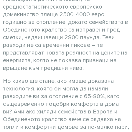
средностатистическото европейско
домакинство плаща 2500-4000 евро
годишно за отопление, докато семействата в
Обединеното кралство са изправени пред
сметки, надвишаващи 2800 паунда. Тези
разходи не са временни пикове – те
представляват новата реалност на цените на
енергията, която не показва признаци на
връщане към предишни нива.
Но какво ще стане, ако имаше доказана
технология, която би могла да намали
разходите ви за отопление с 65-80%, като
същевременно подобри комфорта в дома
ви? Ами ако хиляди семейства в Европа и
Обединеното кралство вече се радваха на
топли и комфортни домове за по-малко пари,