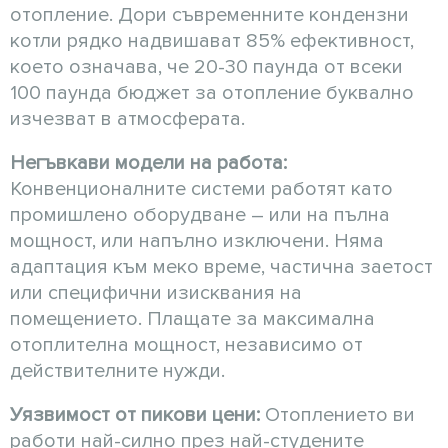
отопление. Дори съвременните кондензни
котли рядко надвишават 85% ефективност,
което означава, че 20-30 паунда от всеки
100 паунда бюджет за отопление буквално
изчезват в атмосферата.
Негъвкави модели на работа:
Конвенционалните системи работят като
промишлено оборудване – или на пълна
мощност, или напълно изключени. Няма
адаптация към меко време, частична заетост
или специфични изисквания на
помещението. Плащате за максимална
отоплителна мощност, независимо от
действителните нужди.
Уязвимост от пикови цени:
Отоплението ви
работи най-силно през най-студените