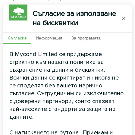
традиционните системи за включване и
Съгласие за използване
изключване на цикли.
×
на бисквитки
Съгласие
Информация
За програмата
В Mycond Limited се придържаме
стриктно към нашата политика за
съхранение на данни и бисквитки.
Всички данни се криптират и никога не
се споделят без вашето изрично
съгласие. Сътрудничим си изключително
с доверени партньори, които спазват
най-високите стандарти за защита на
данните.
С натискането на бутона "Приемам и