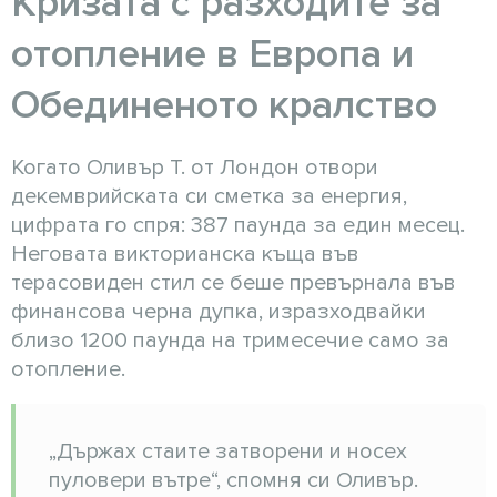
Кризата с разходите за
отопление в Европа и
Обединеното кралство
Когато Оливър Т. от Лондон отвори
декемврийската си сметка за енергия,
цифрата го спря: 387 паунда за един месец.
Неговата викторианска къща във
терасовиден стил се беше превърнала във
финансова черна дупка, изразходвайки
близо 1200 паунда на тримесечие само за
отопление.
„Държах стаите затворени и носех
пуловери вътре“, спомня си Оливър.