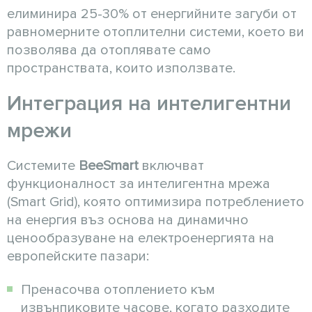
елиминира 25-30% от енергийните загуби от
равномерните отоплителни системи, което ви
позволява да отоплявате само
пространствата, които използвате.
Интеграция на интелигентни
мрежи
Системите
BeeSmart
включват
функционалност за интелигентна мрежа
(Smart Grid), която оптимизира потреблението
на енергия въз основа на динамично
ценообразуване на електроенергията на
европейските пазари:
Пренасочва отоплението към
извънпиковите часове, когато разходите