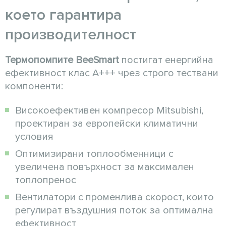
което гарантира
производителност
Термопомпите BeeSmart
постигат енергийна
ефективност клас A+++ чрез строго тествани
компоненти:
Високоефективен компресор Mitsubishi,
проектиран за европейски климатични
условия
Оптимизирани топлообменници с
увеличена повърхност за максимален
топлопренос
Вентилатори с променлива скорост, които
регулират въздушния поток за оптимална
ефективност