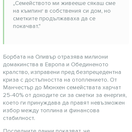
„Семейството ми живееше сякаш сме
на къмпинг в собствения си дом, но
сметките продължаваха да се
покачват.“
Борбата на Оливър отразява милиони
домакинства в Европа и Обединеното
кралство, изправени пред безпрецедентна
криза с достъпността на отоплението. От
Манчестър до Мюнхен семействата харчат
25-40% от доходите си за сметки за енергия,
което ги принуждава да правят невъзможен
избор между топлина и финансова
стабилност.
Последните данни показват, че