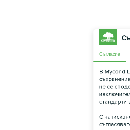
Съ
Съгласие
В Mycond L
съхранение
не се спод
изключител
стандарти 
С натискан
съгласяват