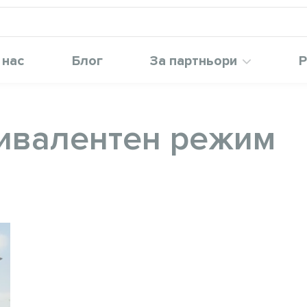
 нас
Блог
За партньори
Р
ивалентен режим