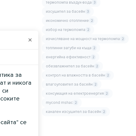
термопомпа въздух-вода
3
изсушител за басейн
3
икономично отопление
2
избор на термопомпа
2
×
изчисляване на мощност на термопомпа
2
топлинни загуби на къща
2
енергийна ефективност
2
обезвлажнител за басейн
2
итика за
контрол на влажността в басейн
2
ат и никога
влагоуловител за басейн
2
 си
консумация на електроенергия
2
исоките
mycond mshac
2
канален изсушител за басейн
2
сайта" се