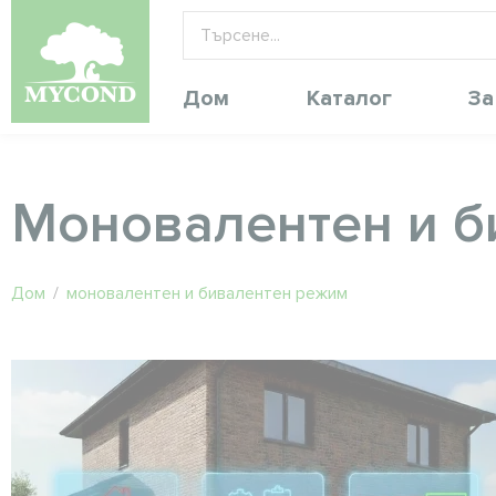
Дом
Каталог
За
Моновалентен и б
Дом
/
моновалентен и бивалентен режим