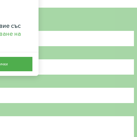
вие със
ване на
ички