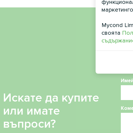
функционал
маркетинго
Mycond Lim
Име
своята
Пол
съдържание
Теле
Име
Искате да купите
или имате
Ком
въпроси?