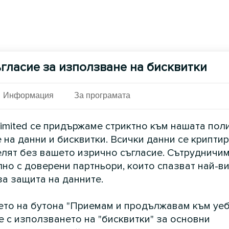
гласие за използване на бисквитки
Информация
За програмата
imited се придържаме стриктно към нашата пол
 на данни и бисквитки. Всички данни се криптир
елят без вашето изрично съгласие. Сътрудничим
но с доверени партньори, които спазват най-в
за защита на данните.
ето на бутона "Приемам и продължавам към уеб
е с използването на "бисквитки" за основни