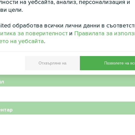
ности на уебсайта, анализ, персонализация и
ви цели.
ited обработва всички лични данни в съответст
итика за поверителност
и
Правилата за използ
то на уебсайта
.
фонен номер
Отхвърляне на
Позволете на вс
йл
ентар