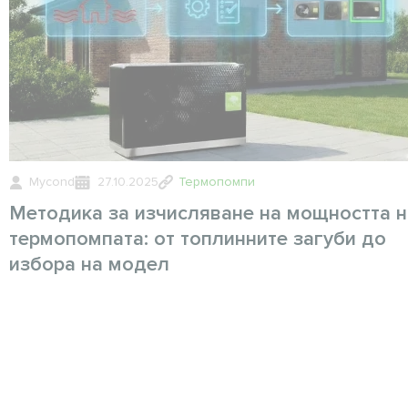
Mycond
27.10.2025
Термопомпи
Методика за изчисляване на мощността н
термопомпата: от топлинните загуби до
избора на модел