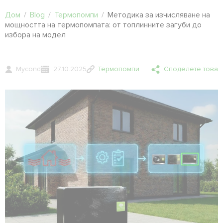
Дом
/
Blog
/
Термопомпи
/
Методика за изчисляване на
мощността на термопомпата: от топлинните загуби до
избора на модел
Mycond
27.10.2025
Термопомпи
Споделете това