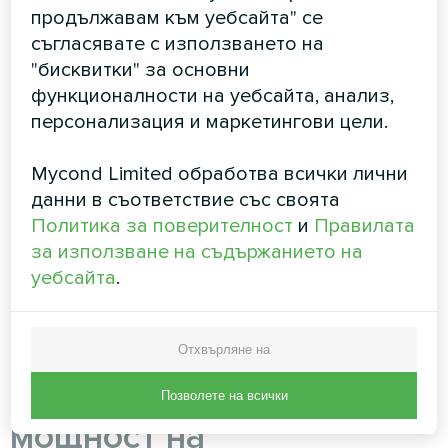
Топлинни загуби при тази температура: 67%
продължавам към уебсайта" се
от максималните = 6 кВт. Необходима
съгласявате с използването на
мощност на термопомпата: 6 кВт + 15%
"бисквитки" за основни
резерв = 7 кВт. Подходящи модели: MBasic
функционалности на уебсайта, анализ,
MHM-U06HL (7,2 кВт) или BeeSmart MHCS 035
персонализация и маркетингови цели.
NBS (9,2 кВт). Резервен източник: 3 кВт.
Недостатък: резервът работи по-често,
Mycond Limited обработва всички лични
икономията е по-малка.
данни в съответствие със своята
Политика за поверителност
и
Правилата
Важно е да се разбира, че това са условни
за използване на съдържанието на
примери за демонстрация на методологията.
уебсайта
.
Конкретните параметри се определят от
проектант инженер въз основа на местните
норми и климата на вашия регион.
Отхвърляне на
Коефициент на запас на
Позволете на всички
мощност на