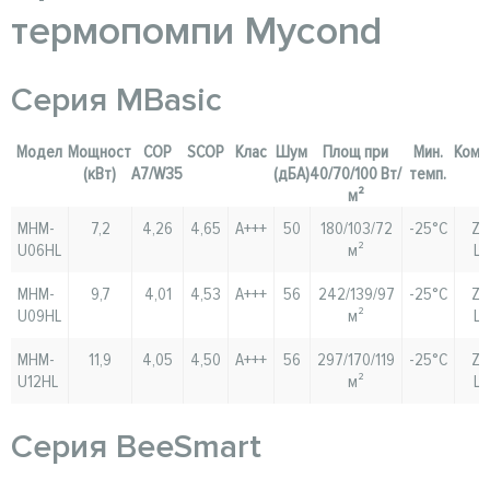
термопомпи Mycond
Серия MBasic
Модел
Мощност
COP
SCOP
Клас
Шум
Площ при
Мин.
Комп
(кВт)
A7/W35
(дБА)
40/70/100 Вт/
темп.
м²
MHM-
7,2
4,26
4,65
A+++
50
180/103/72
-25°C
Zh
U06HL
м²
La
MHM-
9,7
4,01
4,53
A+++
56
242/139/97
-25°C
Zh
U09HL
м²
La
MHM-
11,9
4,05
4,50
A+++
56
297/170/119
-25°C
Zh
U12HL
м²
La
Серия BeeSmart