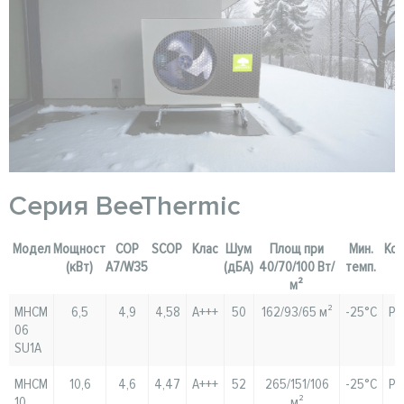
Серия BeeThermic
Модел
Мощност
COP
SCOP
Клас
Шум
Площ при
Мин.
Ко
(кВт)
A7/W35
(дБА)
40/70/100 Вт/
темп.
м²
MHCM
6,5
4,9
4,58
A+++
50
162/93/65 м²
-25°C
Pa
06
SU1A
MHCM
10,6
4,6
4,47
A+++
52
265/151/106
-25°C
Pa
10
м²