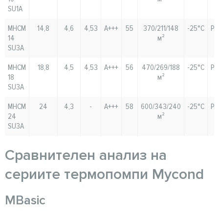
SU1A
MHCM
14,8
4,6
4,53
A+++
55
370/211/148
-25°C
Pa
14
м²
SU3A
MHCM
18,8
4,5
4,53
A+++
56
470/269/188
-25°C
Pa
18
м²
SU3A
MHCM
24
4,3
-
A+++
58
600/343/240
-25°C
Pa
24
м²
SU3A
Сравнителен анализ на
сериите термопомпи Mycond
MBasic