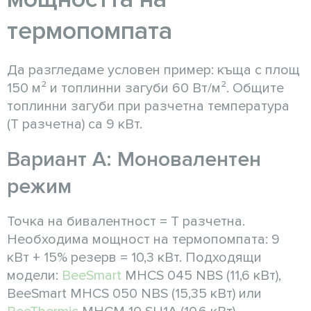
термопомпата
Да разгледаме условен пример: къща с площ
150 м² и топлинни загуби 60 Вт/м². Общите
топлинни загуби при разчетна температура
(T разчетна) са 9 кВт.
Вариант А: Моновалентен
режим
Точка на бивалентност = T разчетна.
Необходима мощност на термопомпата: 9
кВт + 15% резерв = 10,3 кВт. Подходящи
модели:
BeeSmart
MHCS 045 NBS (11,6 кВт),
BeeSmart MHCS 050 NBS (15,35 кВт) или