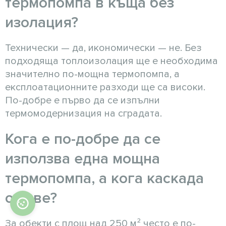
термопомпа в къща без
изолация?
Технически — да, икономически — не. Без
подходяща топлоизолация ще е необходима
значително по-мощна термопомпа, а
експлоатационните разходи ще са високи.
По-добре е първо да се изпълни
термомодернизация на сградата.
Кога е по-добре да се
използва една мощна
термопомпа, а кога каскада
от две?
За обекти с площ над 250 м² често е по-