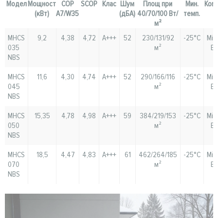
Модел
Мощност
COP
SCOP
Клас
Шум
Площ при
Мин.
Ком
(кВт)
A7/W35
(дБА)
40/70/100 Вт/
темп.
м²
MHCS
9,2
4,38
4,72
A+++
52
230/131/92
-25°C
Mit
035
м²
El
NBS
MHCS
11,6
4,30
4,74
A+++
52
290/166/116
-25°C
Mit
045
м²
El
NBS
MHCS
15,35
4,78
4,98
A+++
59
384/219/153
-25°C
Mit
050
м²
El
NBS
MHCS
18,5
4,47
4,83
A+++
61
462/264/185
-25°C
Mit
070
м²
El
NBS