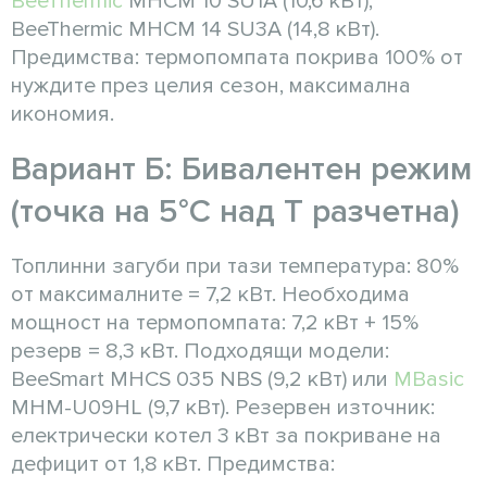
BeeThermic
MHCM 10 SU1A (10,6 кВт),
BeeThermic MHCM 14 SU3A (14,8 кВт).
Предимства: термопомпата покрива 100% от
нуждите през целия сезон, максимална
икономия.
Вариант Б: Бивалентен режим
(точка на 5°C над T разчетна)
Топлинни загуби при тази температура: 80%
от максималните = 7,2 кВт. Необходима
мощност на термопомпата: 7,2 кВт + 15%
резерв = 8,3 кВт. Подходящи модели:
BeeSmart MHCS 035 NBS (9,2 кВт) или
MBasic
MHM-U09HL (9,7 кВт). Резервен източник:
електрически котел 3 кВт за покриване на
дефицит от 1,8 кВт. Предимства: