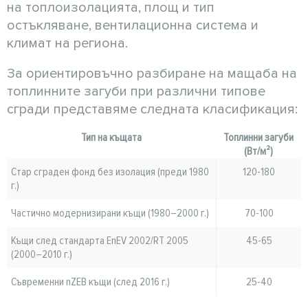
на топлоизолацията, площ и тип
остъкляване, вентилационна система и
климат на региона.
За ориентировъчно разбиране на мащаба на
топлинните загуби при различни типове
сгради представяме следната класификация:
Тип на къщата
Топлинни загуби
(Вт/м²)
Стар сграден фонд без изолация (преди 1980
120-180
г.)
Частично модернизирани къщи (1980–2000 г.)
70-100
Къщи след стандарта EnEV 2002/RT 2005
45-65
(2000–2010 г.)
Съвременни nZEB къщи (след 2016 г.)
25-40