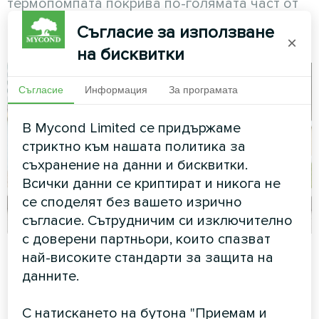
термопомпата покрива по-голямата част от
сезона, резервът работи само няколко дни,
Съгласие за използване
икономия на инвестиционни разходи.
×
на бисквитки
Съгласие
Информация
За програмата
В Mycond Limited се придържаме
стриктно към нашата политика за
съхранение на данни и бисквитки.
Всички данни се криптират и никога не
се споделят без вашето изрично
съгласие. Сътрудничим си изключително
с доверени партньори, които спазват
Вариант В: Бивалентен режим
най-високите стандарти за защита на
данните.
(точка на 10°C над T разчетна)
С натискането на бутона "Приемам и