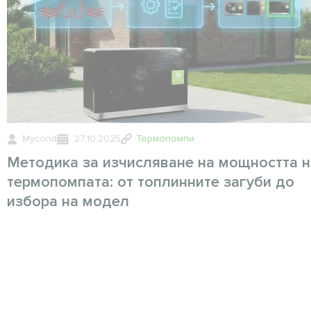
Mycond
27.10.2025
Термопомпи
Методика за изчисляване на мощността н
термопомпата: от топлинните загуби до
избора на модел