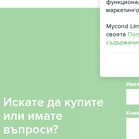
функционал
маркетинго
Mycond Lim
Име
своята
Пол
съдържание
Теле
Име
Искате да купите
или имате
Ком
въпроси?