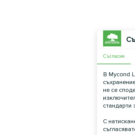
Съ
Съгласие
В Mycond L
съхранение
не се спод
изключител
стандарти 
С натискан
съгласяват