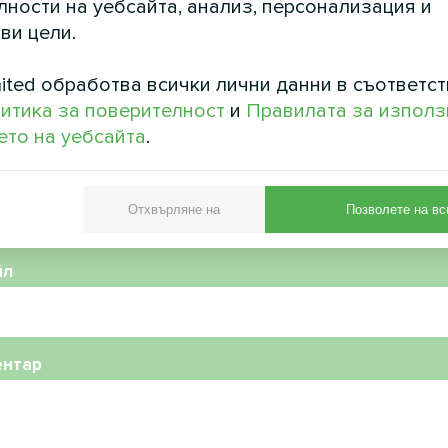
ности на уебсайта, анализ, персонализация и
ви цели.
ited обработва всички лични данни в съответст
итика за поверителност
и
Правилата за използ
то на уебсайта
.
фонен номер
Отхвърляне на
Позволете на вс
йл
ентар