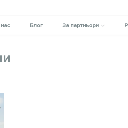
 нас
Блог
За партньори
Р
пи