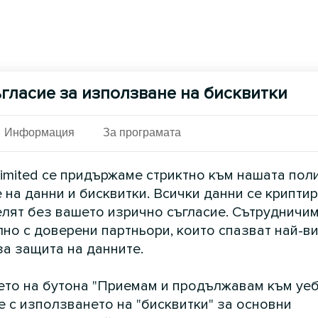
гласие за използване на бисквитки
Информация
За програмата
imited се придържаме стриктно към нашата пол
 на данни и бисквитки. Всички данни се криптир
елят без вашето изрично съгласие. Сътрудничим
но с доверени партньори, които спазват най-в
за защита на данните.
ето на бутона "Приемам и продължавам към уеб
е с използването на "бисквитки" за основни