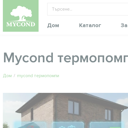
Дом
Каталог
За
Mycond термопом
Дом
/
mycond термопомпи