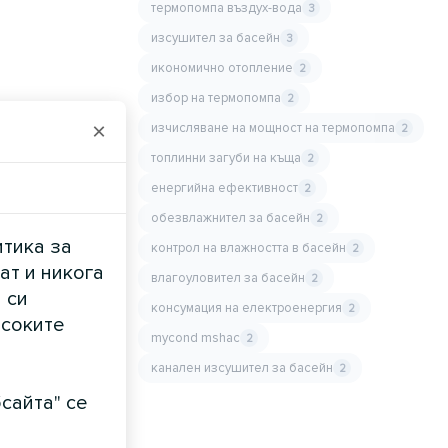
термопомпа въздух-вода
3
изсушител за басейн
3
икономично отопление
2
избор на термопомпа
2
×
изчисляване на мощност на термопомпа
2
топлинни загуби на къща
2
енергийна ефективност
2
обезвлажнител за басейн
2
итика за
контрол на влажността в басейн
2
ат и никога
влагоуловител за басейн
2
 си
консумация на електроенергия
2
исоките
mycond mshac
2
канален изсушител за басейн
2
сайта" се