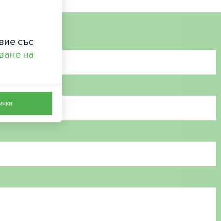
вие със
ване на
ички